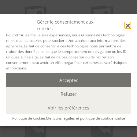
Gérer le consentement aux
cookies
Pour offrir les meilleures expériences, nous utilisons des technologies
telles que les cookies pour stocker et/ou accéder aux informations des
appareils. Le fait de consentir à ces technologies nous permettra de
traiter des données telles que le comportement de navigation ou les ID
Tarif particuliers Animer un
Tarif particuliers Ecrire et
uniques sur ce site. Le fait de ne pas consentir ou de retirer son
atelier d’écriture littéraire
illustrer pour la jeunesse –
consentement peut avoir un effet négatif sur certaines caractéristiques
(artistes-auteurs) (via Teams)
session 10938
et fonctions.
700,00
€
700,00
€
Accepter
Ajouter au panier
Ajouter au panier
Refuser
Voir les préférences
Politique de cookies
Mentions légales et politique de confidentialité