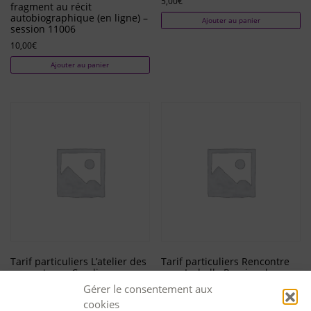
5,00
€
fragment au récit
autobiographique (en ligne) –
Ajouter au panier
session 11006
10,00
€
Ajouter au panier
Tarif particuliers L’atelier des
Tarif particuliers Rencontre
rencontres – Caroline
avec Isabelle Rossignol –
Anssens : du fragment au
session 10771
Gérer le consentement aux
récit autobiographique –
0,00
€
cookies
session 11012