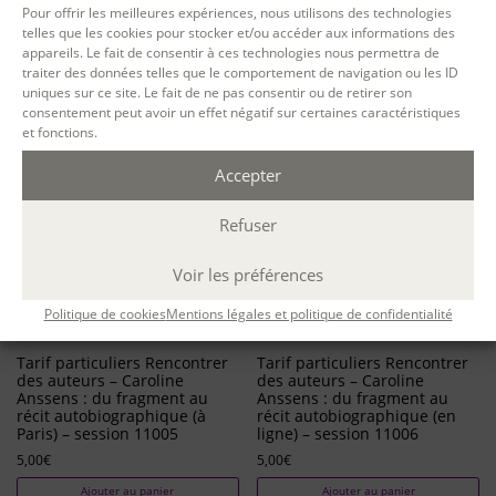
Pour offrir les meilleures expériences, nous utilisons des technologies
Ajouter au panier
20,00
€
telles que les cookies pour stocker et/ou accéder aux informations des
Ajouter au panier
appareils. Le fait de consentir à ces technologies nous permettra de
traiter des données telles que le comportement de navigation ou les ID
uniques sur ce site. Le fait de ne pas consentir ou de retirer son
consentement peut avoir un effet négatif sur certaines caractéristiques
et fonctions.
Accepter
Refuser
Voir les préférences
Politique de cookies
Mentions légales et politique de confidentialité
Tarif particuliers Rencontrer
Tarif particuliers Rencontrer
des auteurs – Caroline
des auteurs – Caroline
Anssens : du fragment au
Anssens : du fragment au
récit autobiographique (à
récit autobiographique (en
Paris) – session 11005
ligne) – session 11006
5,00
€
5,00
€
Ajouter au panier
Ajouter au panier