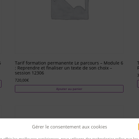
6
Tarif formation permanente Le parcours – Module 6
: Reprendre et finaliser un texte de son choix –
session 12306
720,00
€
Ajouter au panier
Gérer le consentement aux cookies
r offrir les meilleures expériences, nous utilisons des technologies telles que les