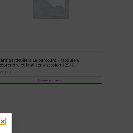
Tarif particuliers Le parcours – Module 6 :
Reprendre et finaliser – session 12510
360,00
€
Ajouter au panier