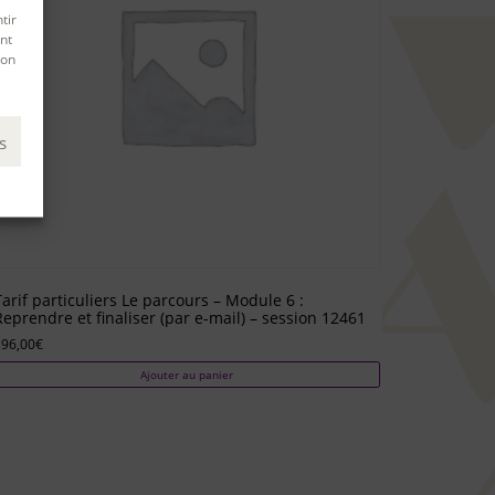
tir
nt
son
s
Tarif particuliers Le parcours – Module 6 :
Reprendre et finaliser (par e-mail) – session 12461
396,00
€
Ajouter au panier