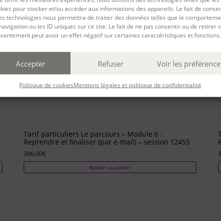
kies pour stocker et/ou accéder aux informations des appareils. Le fait de consen
es technologies nous permettra de traiter des données telles que le comporteme
navigation ou les ID uniques sur ce site. Le fait de ne pas consentir ou de retirer 
sentement peut avoir un effet négatif sur certaines caractéristiques et fonctions.
Accepter
Refuser
Voir les préférence
Politique de cookies
Mentions légales et politique de confidentialité
Tarif particuliers Le parcours – Module 6 :
Reprendre et finaliser (par e-mail) – session 12455
396,00
€
Ajouter au panier