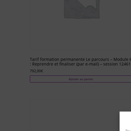
Tarif formation permanente Le parcours – Module 
: Reprendre et finaliser (par e-mail) – session 12461
792,00
€
Ajouter au panier
Pou