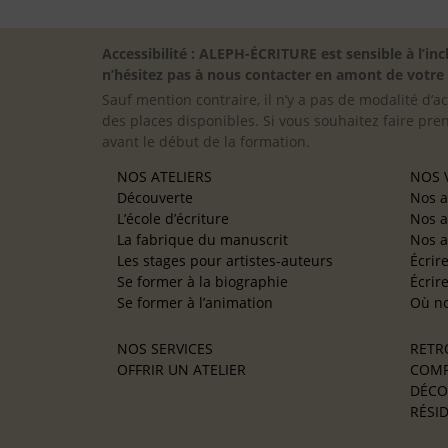
Accessibilité : ALEPH-ÉCRITURE est sensible à l’
n’hésitez pas à nous contacter en amont de votre in
Sauf mention contraire, il n’y a pas de modalité d’ac
des places disponibles. Si vous souhaitez faire pre
avant le début de la formation.
NOS ATELIERS
NOS V
Découverte
Nos a
L’école d’écriture
Nos a
La fabrique du manuscrit
Nos a
Les stages pour artistes-auteurs
Écrir
Se former à la biographie
Écrir
Se former à l’animation
Où no
NOS SERVICES
RETR
OFFRIR UN ATELIER
COMP
DÉCO
RÉSID