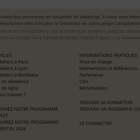
inclusion des personnes en situation de handicap. Si vous avez 
scription afin d’étudier la faisabilité de votre projet (adaptation
cès et les inscriptions à nos activités sont ouvertes jusqu’au derni
ndre en charge votre formation (Afdas, France Travail…), la demande
ILLES
INFORMATIONS PRATIQUES
teliers à Paris
Prise en charge
teliers à Lyon
Interventions et Références
teliers à Bordeaux
Partenaires
e en résidence
CGV
e en ligne
Réclamations
us trouver ?
TROUVER SA FORMATION
OUVEZ NOTRE PROGRAMME
TROUVER UN BIOGRAPHE CER
LET
UVREZ NOTRE PROGRAMME
SE CONNECTER
ENTIEL 2026