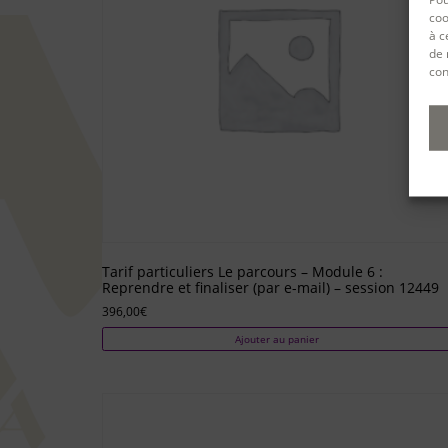
coo
à c
de 
con
Tarif particuliers Le parcours – Module 6 :
Reprendre et finaliser (par e-mail) – session 12449
396,00
€
Ajouter au panier