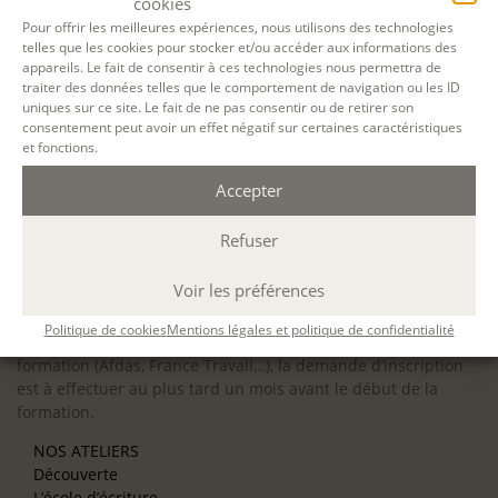
cookies
Pour offrir les meilleures expériences, nous utilisons des technologies
telles que les cookies pour stocker et/ou accéder aux informations des
appareils. Le fait de consentir à ces technologies nous permettra de
←
1
2
3
traiter des données telles que le comportement de navigation ou les ID
uniques sur ce site. Le fait de ne pas consentir ou de retirer son
Accessibilité : ALEPH-ÉCRITURE est sensible à l’inclusion des
consentement peut avoir un effet négatif sur certaines caractéristiques
et fonctions.
personnes en situation de handicap. Si vous avez besoin
d’un aménagement spécifique de programme, n’hésitez pas
Accepter
à nous contacter en amont de votre inscription afin
d’étudier la faisabilité de votre projet (adaptation des
Refuser
supports, accessibilité de nos salles).
Sauf mention contraire, il n’y a pas de modalité d’accès et les
Voir les préférences
inscriptions à nos activités sont ouvertes jusqu’au dernier
jour ouvré précédant l’ouverture, dans la limite des places
Politique de cookies
Mentions légales et politique de confidentialité
disponibles. Si vous souhaitez faire prendre en charge votre
formation (Afdas, France Travail…), la demande d’inscription
est à effectuer au plus tard un mois avant le début de la
formation.
NOS ATELIERS
Découverte
L’école d’écriture