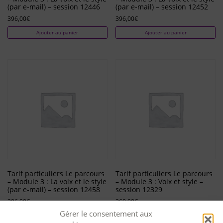
(par e-mail) – session 12446
(par e-mail) – session 12452
396,00
€
396,00
€
Ajouter au panier
Ajouter au panier
Tarif particuliers Le parcours
Tarif particuliers Le parcours
– Module 3 : La voix et le style
– Module 3 : Voix et style –
(par e-mail) – session 12458
session 12329
396,00
€
360,00
€
Gérer le consentement aux
Ajouter au panier
Ajouter au panier