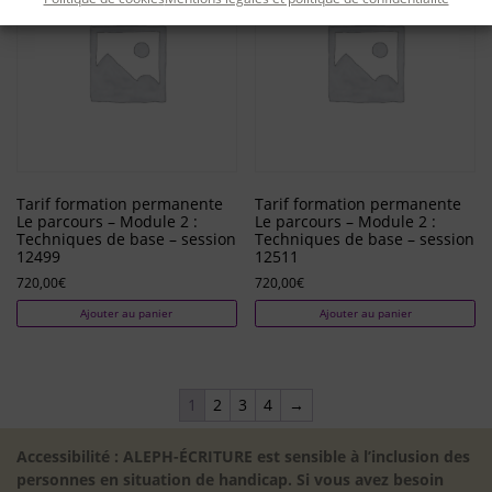
Tarif formation permanente
Tarif formation permanente
Le parcours – Module 2 :
Le parcours – Module 2 :
Techniques de base – session
Techniques de base – session
12499
12511
720,00
€
720,00
€
Ajouter au panier
Ajouter au panier
1
2
3
4
→
Accessibilité : ALEPH-ÉCRITURE est sensible à l’inclusion des
personnes en situation de handicap. Si vous avez besoin