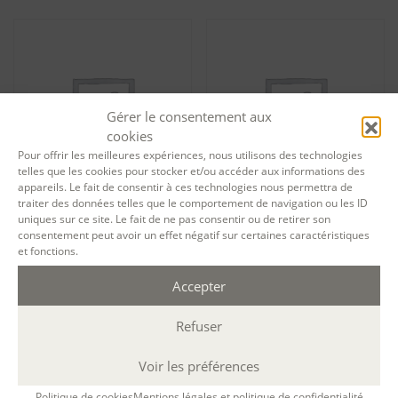
Gérer le consentement aux
cookies
Pour offrir les meilleures expériences, nous utilisons des technologies
telles que les cookies pour stocker et/ou accéder aux informations des
appareils. Le fait de consentir à ces technologies nous permettra de
traiter des données telles que le comportement de navigation ou les ID
uniques sur ce site. Le fait de ne pas consentir ou de retirer son
Tarif formation permanente
Tarif formation permanente
consentement peut avoir un effet négatif sur certaines caractéristiques
Le parcours – Module 2 :
Le parcours – Module 2 :
Techniques de base – session
Techniques de base – session
et fonctions.
12395
12478
Accepter
720,00
€
720,00
€
Ajouter au panier
Ajouter au panier
Refuser
Voir les préférences
Politique de cookies
Mentions légales et politique de confidentialité