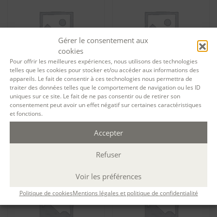
Gérer le consentement aux
cookies
Pour offrir les meilleures expériences, nous utilisons des technologies
telles que les cookies pour stocker et/ou accéder aux informations des
appareils. Le fait de consentir à ces technologies nous permettra de
traiter des données telles que le comportement de navigation ou les ID
Tarif formation permanente
Tarif formation permanente
uniques sur ce site. Le fait de ne pas consentir ou de retirer son
Faire émerger un projet
Faire émerger un projet
consentement peut avoir un effet négatif sur certaines caractéristiques
romanesque – session 12314
romanesque – session 12332
et fonctions.
1 050,00
€
1 050,00
€
Ajouter au panier
Ajouter au panier
Accepter
Refuser
Voir les préférences
Politique de cookies
Mentions légales et politique de confidentialité