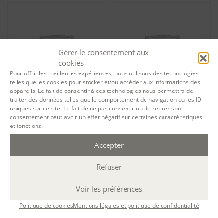
Gérer le consentement aux
cookies
Pour offrir les meilleures expériences, nous utilisons des technologies
telles que les cookies pour stocker et/ou accéder aux informations des
appareils. Le fait de consentir à ces technologies nous permettra de
traiter des données telles que le comportement de navigation ou les ID
uniques sur ce site. Le fait de ne pas consentir ou de retirer son
Tarif particuliers Cluedo –
Tarif particuliers Découvrir
consentement peut avoir un effet négatif sur certaines caractéristiques
écrire votre polar (via Teams)
l’écriture pour les jeunes
et fonctions.
– session 10369
publics
255,00
€
297,00
€
Accepter
Ajouter au panier
Ajouter au panier
Refuser
Voir les préférences
Politique de cookies
Mentions légales et politique de confidentialité