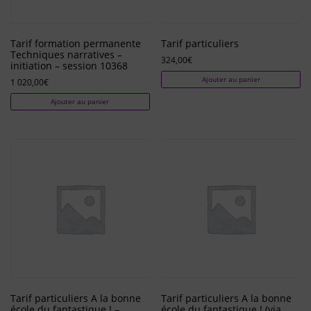
Tarif formation permanente
Tarif particuliers
Techniques narratives –
324,00
€
initiation – session 10368
Ajouter au panier
1 020,00
€
Ajouter au panier
Tarif particuliers A la bonne
Tarif particuliers A la bonne
école du fantastique ! –
école du fantastique ! (via