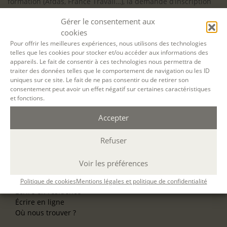
formation (Afdas, France Travail…), la demande d’inscription
est à effectuer au plus tard un mois avant le début de la
Gérer le consentement aux
formation.
cookies
NOS ATELIERS
Pour offrir les meilleures expériences, nous utilisons des technologies
Découverte
telles que les cookies pour stocker et/ou accéder aux informations des
L’école d’écriture
appareils. Le fait de consentir à ces technologies nous permettra de
traiter des données telles que le comportement de navigation ou les ID
La fabrique du manuscrit
uniques sur ce site. Le fait de ne pas consentir ou de retirer son
Les stages pour artistes-auteurs
consentement peut avoir un effet négatif sur certaines caractéristiques
Se former à la biographie
et fonctions.
Se former à l’animation
Accepter
NOS SERVICES
OFFRIR UN ATELIER
Refuser
NOS VILLES
Nos ateliers à Paris
Voir les préférences
Nos ateliers à Lyon
Nos ateliers à Bordeaux
Politique de cookies
Mentions légales et politique de confidentialité
Écrire en résidence
Écrire en ligne
Où nous trouver ?