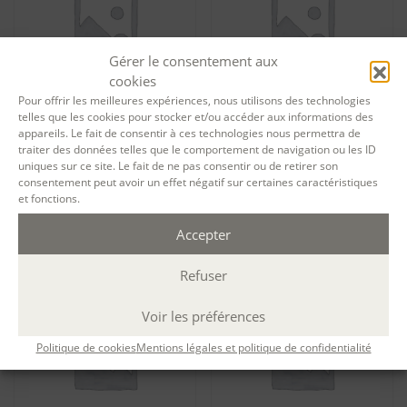
Gérer le consentement aux
cookies
Pour offrir les meilleures expériences, nous utilisons des technologies
telles que les cookies pour stocker et/ou accéder aux informations des
appareils. Le fait de consentir à ces technologies nous permettra de
Tarif particuliers Préparer un
Tarif particuliers Préparer un
traiter des données telles que le comportement de navigation ou les ID
concours de nouvelles –
concours de nouvelles –
uniques sur ce site. Le fait de ne pas consentir ou de retirer son
session 12582
session 12583
consentement peut avoir un effet négatif sur certaines caractéristiques
275,00
€
275,00
€
et fonctions.
Ajouter au panier
Ajouter au panier
Accepter
Refuser
Voir les préférences
Politique de cookies
Mentions légales et politique de confidentialité