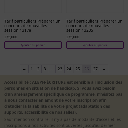
Tarif particuliers Préparer un
Tarif particuliers Préparer un
concours de nouvelles –
concours de nouvelles –
session 13178
session 13235
275,00
€
275,00
€
Ajouter au panier
Ajouter au panier
←
1
2
3
…
23
24
25
26
27
→
Accessibilité : ALEPH-ÉCRITURE est sensible à l’inclusion des
personnes en situation de handicap. Si vous avez besoin
d’un aménagement spécifique de programme, n’hésitez pas
à nous contacter en amont de votre inscription afin
d’étudier la faisabilité de votre projet (adaptation des
supports, accessibilité de nos salles).
Sauf mention contraire, il n’y a pas de modalité d’accès et les
inscriptions à nos activités sont ouvertes jusqu’au dernier