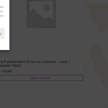
tir
nt
son
s
Tarif particuliers Écrire un scénario – cycle –
session 10623
 110,00
€
Ajouter au panier