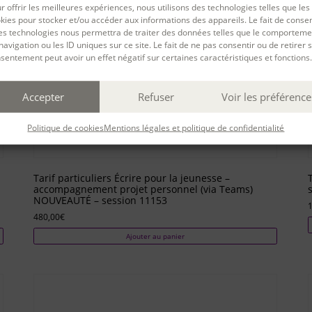
r offrir les meilleures expériences, nous utilisons des technologies telles que les
kies pour stocker et/ou accéder aux informations des appareils. Le fait de consen
es technologies nous permettra de traiter des données telles que le comporteme
navigation ou les ID uniques sur ce site. Le fait de ne pas consentir ou de retirer 
sentement peut avoir un effet négatif sur certaines caractéristiques et fonctions.
Accepter
Refuser
Voir les préférence
Politique de cookies
Mentions légales et politique de confidentialité
Tarif particuliers Écrire pour la jeunesse –
accompagnement projet personnel (via Teams)
NOUVEAUTÉ – session 11153
1
480,00
€
Ajouter au panier