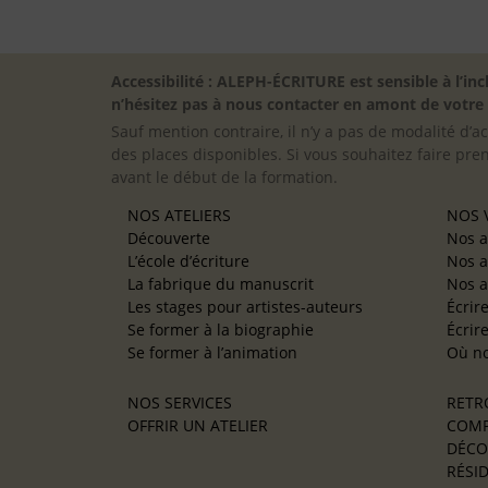
Accessibilité : ALEPH-ÉCRITURE est sensible à l’
n’hésitez pas à nous contacter en amont de votre in
Sauf mention contraire, il n’y a pas de modalité d’ac
des places disponibles. Si vous souhaitez faire pre
avant le début de la formation.
NOS ATELIERS
NOS V
Découverte
Nos a
L’école d’écriture
Nos a
La fabrique du manuscrit
Nos a
Les stages pour artistes-auteurs
Écrir
Se former à la biographie
Écrir
Se former à l’animation
Où no
NOS SERVICES
RETR
OFFRIR UN ATELIER
COMP
DÉCO
RÉSID