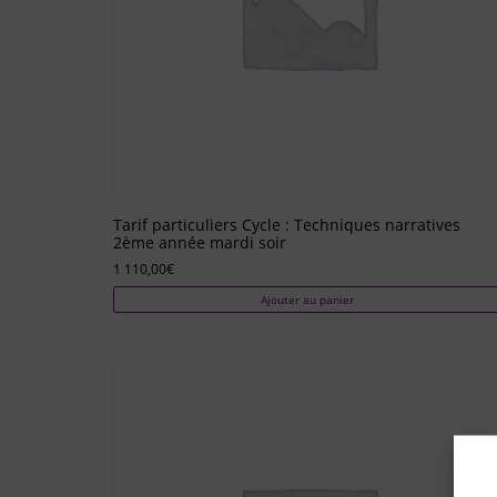
Tarif particuliers Cycle : Techniques narratives
2ème année mardi soir
1 110,00
€
Ajouter au panier