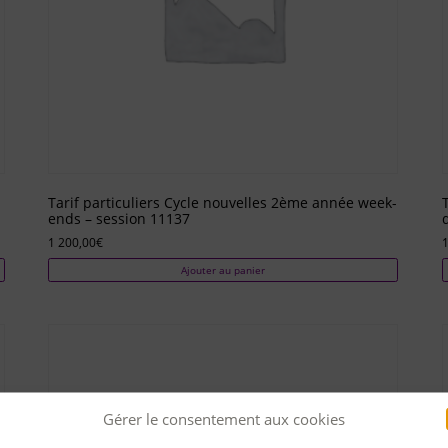
Tarif particuliers Cycle nouvelles 2ème année week-
ends – session 11137
1 200,00
€
1
Ajouter au panier
Gérer le consentement aux cookies