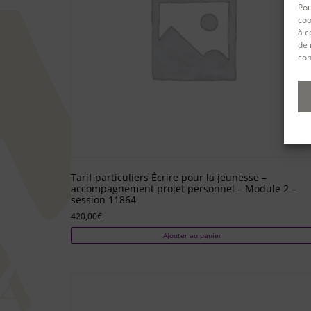
Pou
coo
à c
de 
con
Tarif particuliers Écrire pour la jeunesse –
accompagnement projet personnel – Module 2 –
session 11864
420,00
€
Ajouter au panier