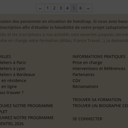
←
1
2
3
4
5
6
→
inclusion des personnes en situation de handicap. Si vous avez 
scription afin d’étudier la faisabilité de votre projet (adaptation
cès et les inscriptions à nos activités sont ouvertes jusqu’au derni
ndre en charge votre formation (Afdas, France Travail…), la demande
ILLES
INFORMATIONS PRATIQUES
teliers à Paris
Prise en charge
teliers à Lyon
Interventions et Références
teliers à Bordeaux
Partenaires
e en résidence
CGV
e en ligne
Réclamations
us trouver ?
TROUVER SA FORMATION
OUVEZ NOTRE PROGRAMME
TROUVER UN BIOGRAPHE CER
LET
UVREZ NOTRE PROGRAMME
SE CONNECTER
ENTIEL 2026