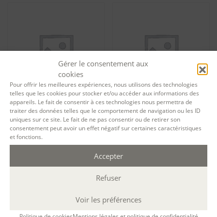
Gérer le consentement aux
cookies
Pour offrir les meilleures expériences, nous utilisons des technologies
telles que les cookies pour stocker et/ou accéder aux informations des
appareils. Le fait de consentir à ces technologies nous permettra de
traiter des données telles que le comportement de navigation ou les ID
Tarif particuliers S’initier au
Tarif particuliers Se
uniques sur ce site. Le fait de ne pas consentir ou de retirer son
“seul en scène” au Petit
perfectionner en français à
consentement peut avoir un effet négatif sur certaines caractéristiques
Pontbiel dans les Landes
l’écrit – session 13907
(Aquitaine) – session 13453
et fonctions.
850,00
€
1 415,00
€
Ajouter au panier
Accepter
Ajouter au panier
Refuser
Voir les préférences
Politique de cookies
Mentions légales et politique de confidentialité