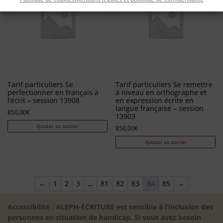
Tarif particuliers Se
Tarif particuliers Se remettre
perfectionner en français à
à niveau en orthographe et
l’écrit – session 13908
en expression écrite en
langue française – session
850,00
€
13903
Ajouter au panier
850,00
€
Ajouter au panier
←
1
2
3
…
81
82
83
84
85
→
Accessibilité : ALEPH-ÉCRITURE est sensible à l’inclusion des
personnes en situation de handicap. Si vous avez besoin