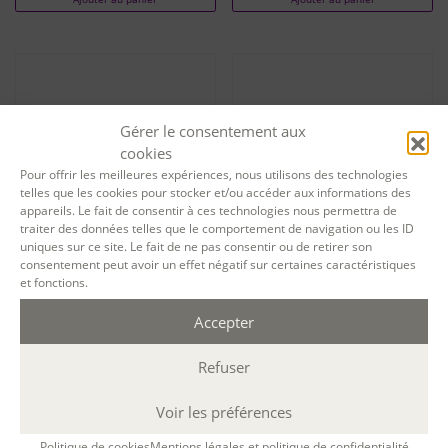
Gérer le consentement aux
cookies
Pour offrir les meilleures expériences, nous utilisons des technologies
telles que les cookies pour stocker et/ou accéder aux informations des
appareils. Le fait de consentir à ces technologies nous permettra de
traiter des données telles que le comportement de navigation ou les ID
uniques sur ce site. Le fait de ne pas consentir ou de retirer son
consentement peut avoir un effet négatif sur certaines caractéristiques
Tarif particuliers Légendes
Tarif particuliers Les
et fonctions.
familiales – session 13790
évènements de ma vie –
session 12622
Accepter
250,00
€
250,00
€
Ajouter au panier
Refuser
Ajouter au panier
Voir les préférences
Politique de cookies
Mentions légales et politique de confidentialité