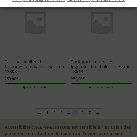
Tarif particuliers Les
Tarif particuliers Les
légendes familiales – session
légendes familiales – session
13308
13613
250,00
€
250,00
€
Ajouter au panier
Ajouter au panier
←
1
2
3
4
5
6
7
→
Accessibilité : ALEPH-ÉCRITURE est sensible à l’inclusion des
personnes en situation de handicap. Si vous avez besoin