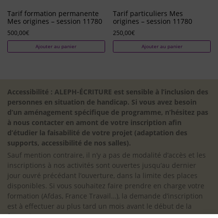
Tarif formation permanente
Tarif particuliers Mes
Mes origines – session 11780
origines – session 11780
500,00
€
250,00
€
Ajouter au panier
Ajouter au panier
Accessibilité : ALEPH-ÉCRITURE est sensible à l’inclusion des
personnes en situation de handicap. Si vous avez besoin
d’un aménagement spécifique de programme, n’hésitez pas
à nous contacter en amont de votre inscription afin
d’étudier la faisabilité de votre projet (adaptation des
supports, accessibilité de nos salles).
Sauf mention contraire, il n’y a pas de modalité d’accès et les
inscriptions à nos activités sont ouvertes jusqu’au dernier
jour ouvré précédant l’ouverture, dans la limite des places
disponibles. Si vous souhaitez faire prendre en charge votre
formation (Afdas, France Travail…), la demande d’inscription
est à effectuer au plus tard un mois avant le début de la
formation.