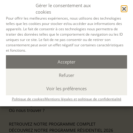
Gérer le consentement aux
NOS ATELIERS
cookies
Découverte
Pour offrir les meilleures expériences, nous utilisons des technologies
L’école d’écriture
telles que les cookies pour stocker et/ou accéder aux informations des
La fabrique du manuscrit
appareils. Le fait de consentir à ces technologies nous permettra de
Les stages pour artistes-auteurs
traiter des données telles que le comportement de navigation ou les ID
uniques sur ce site. Le fait de ne pas consentir ou de retirer son
Se former à la biographie
consentement peut avoir un effet négatif sur certaines caractéristiques
Se former à l’animation
et fonctions.
NOS SERVICES
Accepter
OFFRIR UN ATELIER
NOS VILLES
Refuser
Nos ateliers à Paris
Nos ateliers à Lyon
Voir les préférences
Nos ateliers à Bordeaux
Écrire en résidence
Politique de cookies
Mentions légales et politique de confidentialité
Écrire en ligne
Où nous trouver ?
RETROUVEZ NOTRE PROGRAMME COMPLET
DÉCOUVREZ NOTRE PROGRAMME RÉSIDENTIEL 2026