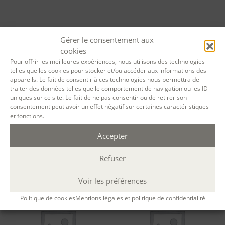
Gérer le consentement aux
cookies
Pour offrir les meilleures expériences, nous utilisons des technologies
telles que les cookies pour stocker et/ou accéder aux informations des
appareils. Le fait de consentir à ces technologies nous permettra de
traiter des données telles que le comportement de navigation ou les ID
uniques sur ce site. Le fait de ne pas consentir ou de retirer son
consentement peut avoir un effet négatif sur certaines caractéristiques
Tarif particuliers Echange
Tarif particuliers Formation
et fonctions.
des pratiques : biographe –
de biographe – session 11879
session 10912
2 485,00
€
Accepter
60,00
€
Ajouter au panier
Ajouter au panier
Refuser
Voir les préférences
Politique de cookies
Mentions légales et politique de confidentialité