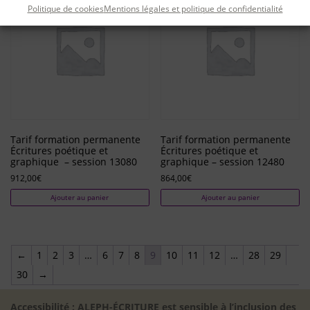
Politique de cookies
Mentions légales et politique de confidentialité
Tarif formation permanente
Tarif formation permanente
Écritures poétique et
Écritures poétique et
graphique – session 13080
graphique – session 12480
912,00
€
864,00
€
Ajouter au panier
Ajouter au panier
←
1
2
3
…
6
7
8
9
10
11
12
…
28
29
30
→
Accessibilité : ALEPH-ÉCRITURE est sensible à l’inclusion des