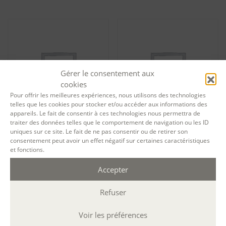
Gérer le consentement aux
cookies
Pour offrir les meilleures expériences, nous utilisons des technologies
telles que les cookies pour stocker et/ou accéder aux informations des
appareils. Le fait de consentir à ces technologies nous permettra de
traiter des données telles que le comportement de navigation ou les ID
uniques sur ce site. Le fait de ne pas consentir ou de retirer son
Tarif formation permanente
Tarif formation permanente
consentement peut avoir un effet négatif sur certaines caractéristiques
Écriture et photographie (par
Écriture et yoga à l’Arbre aux
et fonctions.
e-mail) – session 12496
étoiles (Normandie) – session
13473
1 280,00
€
Accepter
1 643,00
€
Ajouter au panier
Ajouter au panier
Refuser
Voir les préférences