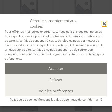
Gérer le consentement aux
cookies
Pour offrir les meilleures expériences, nous utilisons des technologies
telles que les cookies pour stocker et/ou accéder aux informations des
Tarif particuliers Traversée
Tarif particuliers Traversée
appareils. Le fait de consentir à ces technologies nous permettra de
de l’Amérique – Des uns et
de l’Amérique – Devenir
traiter des données telles que le comportement de navigation ou les ID
des autres (I Am Not Your
quelqu’un (Me Myself and I)
uniques sur ce site. Le fait de ne pas consentir ou de retirer son
Negro) [NOUVEAUTÉ]
[NOUVEAUTÉ]
consentement peut avoir un effet négatif sur certaines caractéristiques
175,00
€
175,00
€
et fonctions.
Ajouter au panier
Ajouter au panier
Accepter
Refuser
Voir les préférences
Politique de cookies
Mentions légales et politique de confidentialité