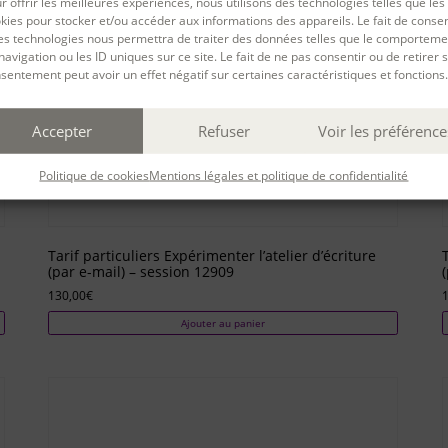
r offrir les meilleures expériences, nous utilisons des technologies telles que les
kies pour stocker et/ou accéder aux informations des appareils. Le fait de consen
es technologies nous permettra de traiter des données telles que le comporteme
navigation ou les ID uniques sur ce site. Le fait de ne pas consentir ou de retirer 
sentement peut avoir un effet négatif sur certaines caractéristiques et fonctions.
Accepter
Refuser
Voir les préférence
Politique de cookies
Mentions légales et politique de confidentialité
Tarif particuliers Expérimenter l’atelier d’écriture
(par e-mail) – session 12909
130,00
€
Ajouter au panier