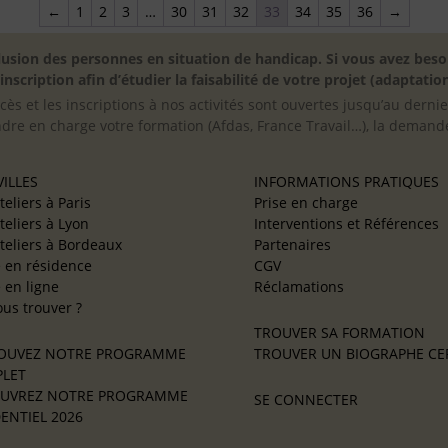
←
1
2
3
…
30
31
32
33
34
35
36
→
inclusion des personnes en situation de handicap. Si vous avez 
scription afin d’étudier la faisabilité de votre projet (adaptation
cès et les inscriptions à nos activités sont ouvertes jusqu’au derni
ndre en charge votre formation (Afdas, France Travail…), la demande
ILLES
INFORMATIONS PRATIQUES
teliers à Paris
Prise en charge
teliers à Lyon
Interventions et Références
teliers à Bordeaux
Partenaires
e en résidence
CGV
e en ligne
Réclamations
us trouver ?
TROUVER SA FORMATION
OUVEZ NOTRE PROGRAMME
TROUVER UN BIOGRAPHE CER
LET
UVREZ NOTRE PROGRAMME
SE CONNECTER
ENTIEL 2026