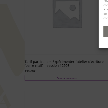
Pou
coo
à c
de 
con
Tarif particuliers Expérimenter l’atelier d’écriture
(par e-mail) – session 12908
130,00
€
Ajouter au panier