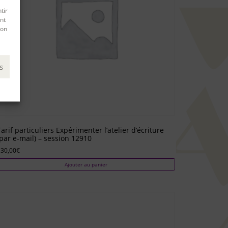
tir
nt
son
s
Tarif particuliers Expérimenter l’atelier d’écriture
(par e-mail) – session 12910
130,00
€
Ajouter au panier