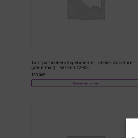
Tarif particuliers Expérimenter l’atelier d’écriture
(par e-mail) – session 12905
130,00
€
Ajouter au panier