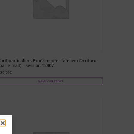
Tarif particuliers Expérimenter l’atelier d’écriture
(par e-mail) – session 12907
130,00
€
Ajouter au panier