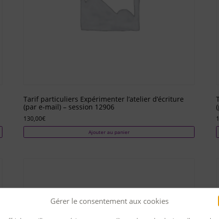
Tarif particuliers Expérimenter l’atelier d’écriture
(par e-mail) – session 12906
130,00
€
Ajouter au panier
Gérer le consentement aux cookies