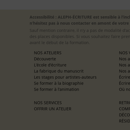
Accessibilité : ALEPH-ÉCRITURE est sensible à l’
n’hésitez pas à nous contacter en amont de votre in
Sauf mention contraire, il n’y a pas de modalité d’ac
des places disponibles. Si vous souhaitez faire pre
avant le début de la formation.
NOS ATELIERS
NOS V
Découverte
Nos a
L’école d’écriture
Nos a
La fabrique du manuscrit
Nos a
Les stages pour artistes-auteurs
Écrir
Se former à la biographie
Écrir
Se former à l’animation
Où no
NOS SERVICES
RETR
OFFRIR UN ATELIER
COMP
DÉCO
RÉSID