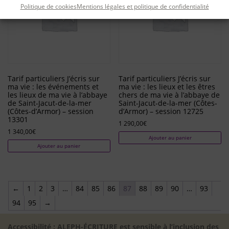
Politique de cookies
Mentions légales et politique de confidentialité
Tarif particuliers J’écris sur
Tarif particuliers J’écris sur
ma vie : les événements et
ma vie : les lieux et les êtres
les lieux de ma vie à l’abbaye
chers de ma vie à l’abbaye de
de Saint-Jacut-de-la-mer
Saint-Jacut-de-la-mer (Côtes-
(Côtes-d’Armor) – session
d’Armor) – session 12725
13301
1 290,00
€
1 340,00
€
Ajouter au panier
Ajouter au panier
←
1
2
3
…
84
85
86
87
88
89
90
…
93
94
95
→
Accessibilité : ALEPH-ÉCRITURE est sensible à l’inclusion des