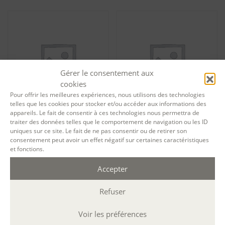
Gérer le consentement aux
cookies
Pour offrir les meilleures expériences, nous utilisons des technologies
telles que les cookies pour stocker et/ou accéder aux informations des
appareils. Le fait de consentir à ces technologies nous permettra de
traiter des données telles que le comportement de navigation ou les ID
Tarif particuliers Illustrer ses
Tarif particuliers Illustrer ses
uniques sur ce site. Le fait de ne pas consentir ou de retirer son
textes – session 13220
textes – session 13221
consentement peut avoir un effet négatif sur certaines caractéristiques
342,00
€
228,00
€
et fonctions.
Ajouter au panier
Ajouter au panier
Accepter
Refuser
Voir les préférences