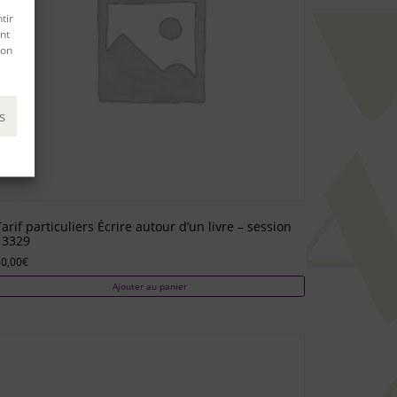
tir
nt
son
s
Tarif particuliers Écrire autour d’un livre – session
13329
0,00
€
Ajouter au panier