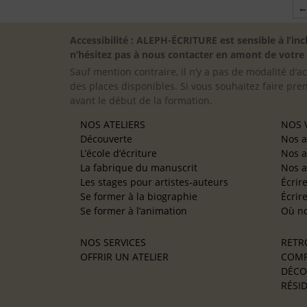
Accessibilité : ALEPH-ÉCRITURE est sensible à l’
n’hésitez pas à nous contacter en amont de votre in
Sauf mention contraire, il n’y a pas de modalité d’ac
des places disponibles. Si vous souhaitez faire pre
avant le début de la formation.
NOS ATELIERS
NOS V
Découverte
Nos a
L’école d’écriture
Nos a
La fabrique du manuscrit
Nos a
Les stages pour artistes-auteurs
Écrir
Se former à la biographie
Écrir
Se former à l’animation
Où no
NOS SERVICES
RETR
OFFRIR UN ATELIER
COMP
DÉCO
RÉSID