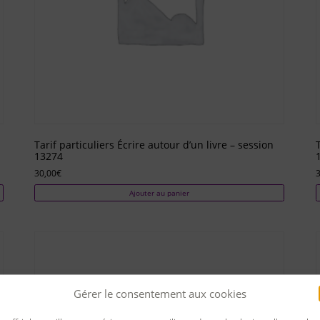
Tarif particuliers Écrire autour d’un livre – session
13274
30,00
€
3
Ajouter au panier
Gérer le consentement aux cookies