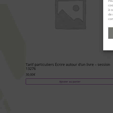
Pou
coo
à c
de 
con
Tarif particuliers Écrire autour d’un livre – session
13276
30,00
€
Ajouter au panier