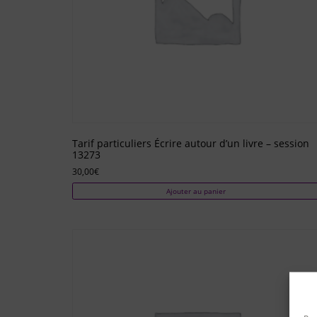
Tarif particuliers Écrire autour d’un livre – session
13273
30,00
€
Ajouter au panier