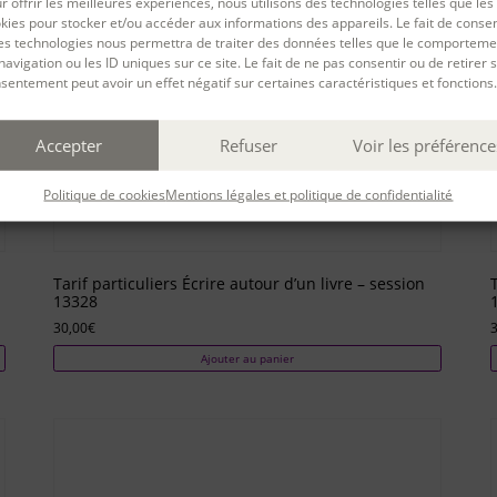
r offrir les meilleures expériences, nous utilisons des technologies telles que les
kies pour stocker et/ou accéder aux informations des appareils. Le fait de consen
es technologies nous permettra de traiter des données telles que le comporteme
navigation ou les ID uniques sur ce site. Le fait de ne pas consentir ou de retirer 
sentement peut avoir un effet négatif sur certaines caractéristiques et fonctions.
Accepter
Refuser
Voir les préférence
Politique de cookies
Mentions légales et politique de confidentialité
Tarif particuliers Écrire autour d’un livre – session
13328
30,00
€
3
Ajouter au panier