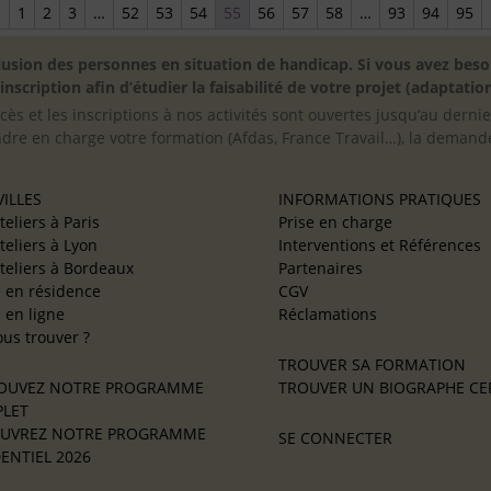
←
1
2
3
…
52
53
54
55
56
57
58
…
93
94
95
inclusion des personnes en situation de handicap. Si vous avez 
scription afin d’étudier la faisabilité de votre projet (adaptation
cès et les inscriptions à nos activités sont ouvertes jusqu’au derni
ndre en charge votre formation (Afdas, France Travail…), la demande
ILLES
INFORMATIONS PRATIQUES
teliers à Paris
Prise en charge
teliers à Lyon
Interventions et Références
teliers à Bordeaux
Partenaires
e en résidence
CGV
e en ligne
Réclamations
us trouver ?
TROUVER SA FORMATION
OUVEZ NOTRE PROGRAMME
TROUVER UN BIOGRAPHE CER
LET
UVREZ NOTRE PROGRAMME
SE CONNECTER
ENTIEL 2026