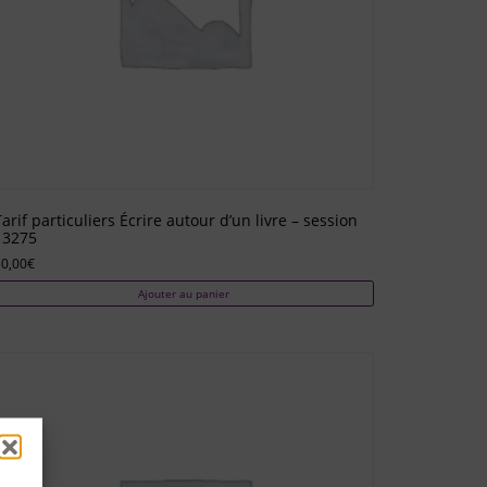
Tarif particuliers Écrire autour d’un livre – session
13275
0,00
€
Ajouter au panier