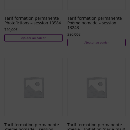
Tarif formation permanente
Tarif formation permanente
Photofictions – session 13584
Poème nomade – session
13243
720,00
€
380,00
€
Ajouter au panier
Ajouter au panier
Tarif formation permanente
Tarif formation permanente
Poème nomade – session
Poésie – Initiation (par e-mail)