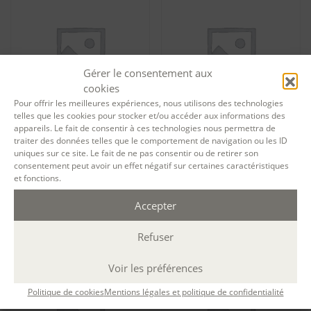
Gérer le consentement aux
cookies
Pour offrir les meilleures expériences, nous utilisons des technologies
telles que les cookies pour stocker et/ou accéder aux informations des
appareils. Le fait de consentir à ces technologies nous permettra de
Tarif formation permanente
Tarif formation permanente
traiter des données telles que le comportement de navigation ou les ID
Poésie du quotidien – session
Poésie du quotidien – session
uniques sur ce site. Le fait de ne pas consentir ou de retirer son
12541
12542
consentement peut avoir un effet négatif sur certaines caractéristiques
et fonctions.
432,00
€
432,00
€
Ajouter au panier
Ajouter au panier
Accepter
Refuser
Voir les préférences
Politique de cookies
Mentions légales et politique de confidentialité