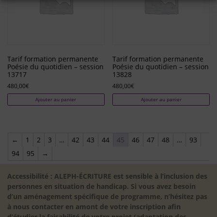
Tarif formation permanente
Tarif formation permanente
Poésie du quotidien – session
Poésie du quotidien – session
13717
13828
480,00
€
480,00
€
Ajouter au panier
Ajouter au panier
←
1
2
3
…
42
43
44
45
46
47
48
…
93
94
95
→
Accessibilité : ALEPH-ÉCRITURE est sensible à l’inclusion des
personnes en situation de handicap. Si vous avez besoin
d’un aménagement spécifique de programme, n’hésitez pas
à nous contacter en amont de votre inscription afin
d’étudier la faisabilité de votre projet (adaptation des