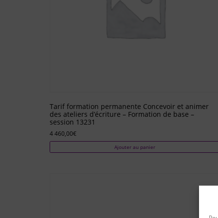
Tarif formation permanente Concevoir et animer
des ateliers d’écriture – Formation de base –
session 13231
4 460,00
€
Ajouter au panier
Pou