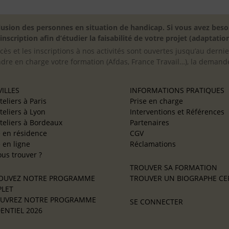
inclusion des personnes en situation de handicap. Si vous avez 
scription afin d’étudier la faisabilité de votre projet (adaptation
cès et les inscriptions à nos activités sont ouvertes jusqu’au derni
ndre en charge votre formation (Afdas, France Travail…), la demande
ILLES
INFORMATIONS PRATIQUES
teliers à Paris
Prise en charge
teliers à Lyon
Interventions et Références
teliers à Bordeaux
Partenaires
e en résidence
CGV
e en ligne
Réclamations
us trouver ?
TROUVER SA FORMATION
OUVEZ NOTRE PROGRAMME
TROUVER UN BIOGRAPHE CER
LET
UVREZ NOTRE PROGRAMME
SE CONNECTER
ENTIEL 2026