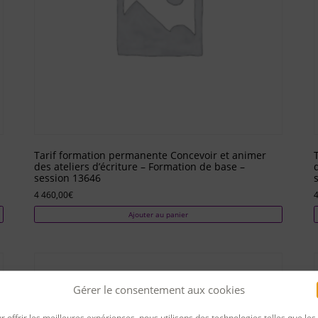
Tarif formation permanente Concevoir et animer
des ateliers d’écriture – Formation de base –
session 13646
4 460,00
€
4
Ajouter au panier
Gérer le consentement aux cookies
r offrir les meilleures expériences, nous utilisons des technologies telles que les