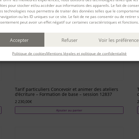
kies pour stocker et/ou accéder aux informations des appareils. Le fait de consen
es technologies nous permettra de traiter des données telles que le comporteme
navigation ou les ID uniques sur ce site. Le fait de ne pas consentir ou de retirer 
sentement peut avoir un effet négatif sur certaines caractéristiques et fonctions.
Accepter
Refuser
Voir les préférence
Politique de cookies
Mentions légales et politique de confidentialité
Tarif particuliers Concevoir et animer des ateliers
d’écriture – Formation de base – session 12837
2 230,00
€
2
Ajouter au panier