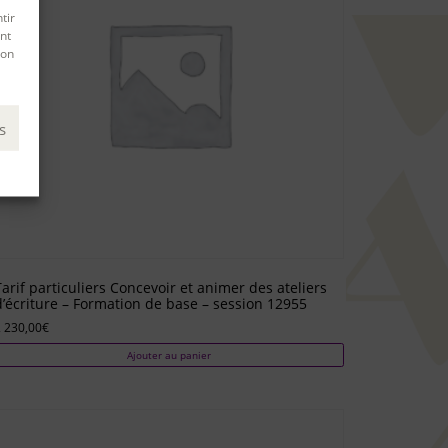
tir
nt
son
s
Tarif particuliers Concevoir et animer des ateliers
d’écriture – Formation de base – session 12955
 230,00
€
Ajouter au panier