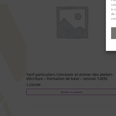
coo
à c
de 
con
Tarif particuliers Concevoir et animer des ateliers
d’écriture – Formation de base – session 12835
2 230,00
€
Ajouter au panier