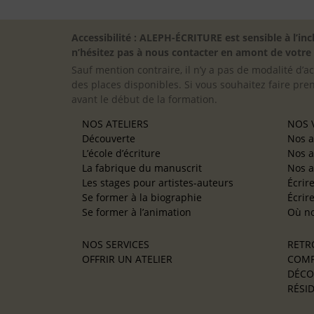
Accessibilité : ALEPH-ÉCRITURE est sensible à l’
n’hésitez pas à nous contacter en amont de votre in
Sauf mention contraire, il n’y a pas de modalité d’ac
des places disponibles. Si vous souhaitez faire pre
avant le début de la formation.
NOS ATELIERS
NOS V
Découverte
Nos a
L’école d’écriture
Nos a
La fabrique du manuscrit
Nos a
Les stages pour artistes-auteurs
Écrir
Se former à la biographie
Écrir
Se former à l’animation
Où no
NOS SERVICES
RETR
OFFRIR UN ATELIER
COMP
DÉCO
RÉSID