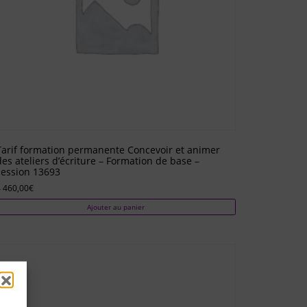
Tarif formation permanente Concevoir et animer
des ateliers d’écriture – Formation de base –
session 13693
 460,00
€
Ajouter au panier