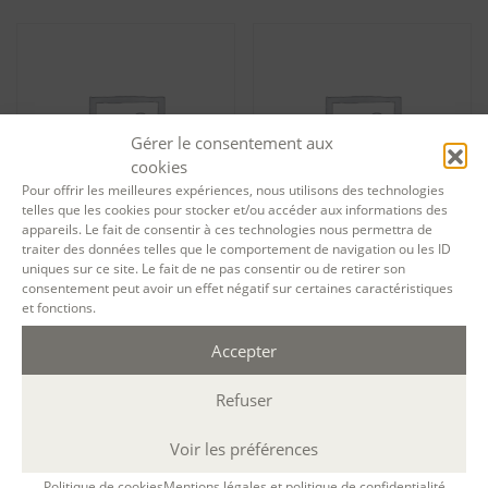
Gérer le consentement aux
cookies
Pour offrir les meilleures expériences, nous utilisons des technologies
telles que les cookies pour stocker et/ou accéder aux informations des
appareils. Le fait de consentir à ces technologies nous permettra de
traiter des données telles que le comportement de navigation ou les ID
uniques sur ce site. Le fait de ne pas consentir ou de retirer son
Tarif formation permanente
Tarif formation permanente
consentement peut avoir un effet négatif sur certaines caractéristiques
Se remettre à niveau en
Se remettre à niveau en
orthographe et en expression
orthographe et en expression
et fonctions.
écrite en langue française –
écrite en langue française –
session 13903
session 13904
Accepter
1 500,00
€
1 500,00
€
Refuser
Ajouter au panier
Ajouter au panier
Voir les préférences
Politique de cookies
Mentions légales et politique de confidentialité