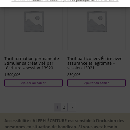
Tarif formation permanente
Tarif particuliers Écrire avec
Stimuler sa créativité par
assurance et légitimité –
l’écriture – session 13920
session 13921
1 500,00
€
850,00
€
Ajouter au panier
Ajouter au panier
1
2
→
Accessibilité : ALEPH-ÉCRITURE est sensible à l’inclusion des
personnes en situation de handicap. Si vous avez besoin