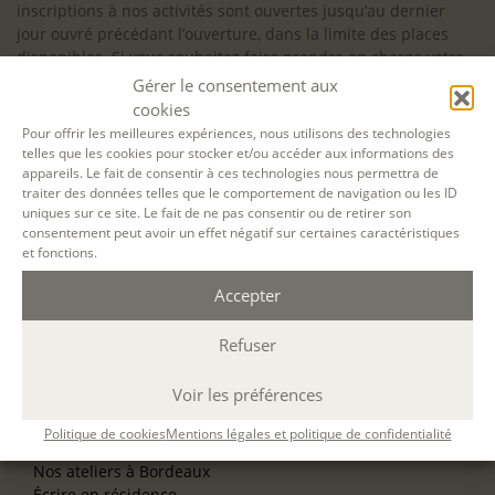
inscriptions à nos activités sont ouvertes jusqu’au dernier
jour ouvré précédant l’ouverture, dans la limite des places
disponibles. Si vous souhaitez faire prendre en charge votre
formation (Afdas, France Travail…), la demande d’inscription
Gérer le consentement aux
est à effectuer au plus tard un mois avant le début de la
cookies
formation.
Pour offrir les meilleures expériences, nous utilisons des technologies
telles que les cookies pour stocker et/ou accéder aux informations des
NOS ATELIERS
appareils. Le fait de consentir à ces technologies nous permettra de
Découverte
traiter des données telles que le comportement de navigation ou les ID
L’école d’écriture
uniques sur ce site. Le fait de ne pas consentir ou de retirer son
consentement peut avoir un effet négatif sur certaines caractéristiques
La fabrique du manuscrit
et fonctions.
Les stages pour artistes-auteurs
Se former à la biographie
Accepter
Se former à l’animation
Refuser
NOS SERVICES
OFFRIR UN ATELIER
Voir les préférences
NOS VILLES
Nos ateliers à Paris
Politique de cookies
Mentions légales et politique de confidentialité
Nos ateliers à Lyon
Nos ateliers à Bordeaux
Écrire en résidence