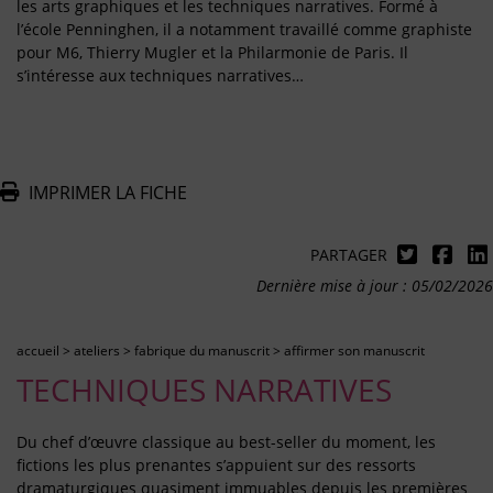
les arts graphiques et les techniques narratives. Formé à
l’école Penninghen, il a notamment travaillé comme graphiste
pour M6, Thierry Mugler et la Philarmonie de Paris. Il
s’intéresse aux techniques narratives…
IMPRIMER LA FICHE
PARTAGER
Dernière mise à jour : 05/02/2026
accueil
>
ateliers
>
fabrique du manuscrit
>
affirmer son manuscrit
TECHNIQUES NARRATIVES
Du chef d’œuvre classique au best-seller du moment, les
fictions les plus prenantes s’appuient sur des ressorts
dramaturgiques quasiment immuables depuis les premières