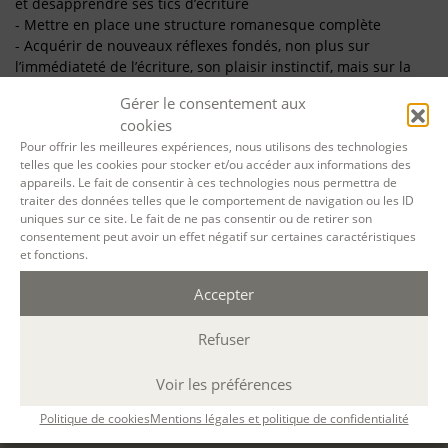
et désapprendre ses tics d’écriture
- Mettre en place une structure romanesque complète
- Acquérir de nouveaux réflexes fondés, non plus sur
l’immédiateté de l’écriture, son plaisir instinctif, mais sur la
vision construite d’une promesse narrative ample et
Gérer le consentement aux
déterminée
cookies
PRÉREQUIS / ORIENTATION
Pour offrir les meilleures expériences, nous utilisons des technologies
telles que les cookies pour stocker et/ou accéder aux informations des
appareils. Le fait de consentir à ces technologies nous permettra de
Avoir une solide expérience de l’écriture et avoir suivi le stage
traiter des données telles que le comportement de navigation ou les ID
«
Techniques narratives – initiation
» avec Frank Secka
uniques sur ce site. Le fait de ne pas consentir ou de retirer son
consentement peut avoir un effet négatif sur certaines caractéristiques
CONTENU
et fonctions.
Accepter
MÉTHODES PÉDAGOGIQUES
Refuser
ÉVALUATION
Voir les préférences
Politique de cookies
Mentions légales et politique de confidentialité