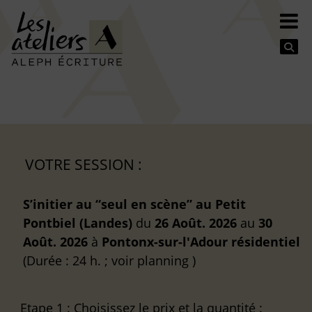
Se
VOTRE SESSION :
S’initier au “seul en scène” au Petit
Pontbiel (Landes)
du
26 Août. 2026
au
30
Août. 2026
à
Pontonx-sur-l'Adour
résidentiel
(Durée : 24 h. ; voir planning )
Etape 1
: Choisissez le prix et la quantité :