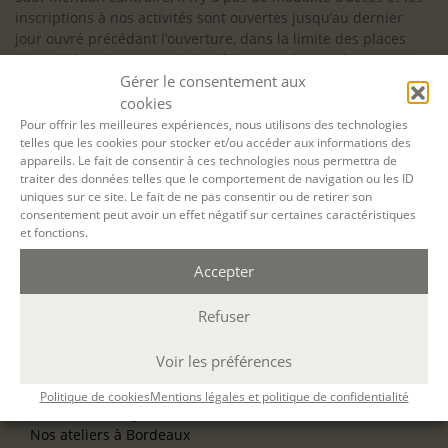
inscriptions à nos activités sont ouvertes jusqu’au dernier
jour ouvré précédant l’ouverture, dans la limite des places
disponibles. Si vous souhaitez faire prendre en charge votre
Gérer le consentement aux
formation (Afdas, France Travail…), la demande d’inscription
est à effectuer au plus tard un mois avant le début de la
cookies
formation.
Pour offrir les meilleures expériences, nous utilisons des technologies
telles que les cookies pour stocker et/ou accéder aux informations des
NOS ATELIERS
appareils. Le fait de consentir à ces technologies nous permettra de
Découverte
traiter des données telles que le comportement de navigation ou les ID
uniques sur ce site. Le fait de ne pas consentir ou de retirer son
L’école d’écriture
consentement peut avoir un effet négatif sur certaines caractéristiques
La fabrique du manuscrit
et fonctions.
Les stages pour artistes-auteurs
Se former à la biographie
Accepter
Se former à l’animation
Refuser
NOS SERVICES
OFFRIR UN ATELIER
Voir les préférences
NOS VILLES
Nos ateliers à Paris
Politique de cookies
Mentions légales et politique de confidentialité
Nos ateliers à Lyon
Nos ateliers à Bordeaux