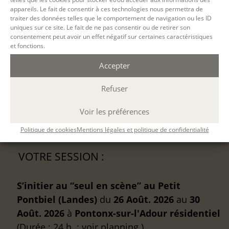
pour jouer, improviser, ou avoir suivi un atelier de théâtre) est
appareils. Le fait de consentir à ces technologies nous permettra de
un plus.
traiter des données telles que le comportement de navigation ou les ID
uniques sur ce site. Le fait de ne pas consentir ou de retirer son
CONTENU
consentement peut avoir un effet négatif sur certaines caractéristiques
et fonctions.
MÉTHODES PÉDAGOGIQUES
Accepter
ÉVALUATION
Refuser
Voir les préférences
Politique de cookies
Mentions légales et politique de confidentialité
VOTRE SESSION :
S’initier au “seul en scène” au Petit
Pontbiel (Landes)
du
26 Août. 2026
au
30
Août. 2026
à
Pontonx-sur-l'Adour
résidentiel
(Durée : 24 h. ; voir planning )