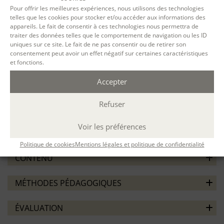
Repérer les conditions de contexte et de cadre qui
Pour offrir les meilleures expériences, nous utilisons des technologies
aident à l’émergence d’un travail d’écriture, quelles que
telles que les cookies pour stocker et/ou accéder aux informations des
soient les difficultés des participants
appareils. Le fait de consentir à ces technologies nous permettra de
Concevoir des dispositifs adaptés et des stratégies
traiter des données telles que le comportement de navigation ou les ID
uniques sur ce site. Le fait de ne pas consentir ou de retirer son
adéquates pour animer des ateliers avec des détenus,
consentement peut avoir un effet négatif sur certaines caractéristiques
psychotiques, sans domicile…
et fonctions.
Conduire des ateliers en collaboration avec l’équipe
institutionnelle
Accepter
Élaborer un projet d’intervention en lien avec son projet
professionnel
Refuser
PRÉREQUIS / ORIENTATION
Voir les préférences
Avoir suivi
la formation à l’animation d’ateliers d’écriture.
Politique de cookies
Mentions légales et politique de confidentialité
CONTENU
MÉTHODES PÉDAGOGIQUES
ÉVALUATION