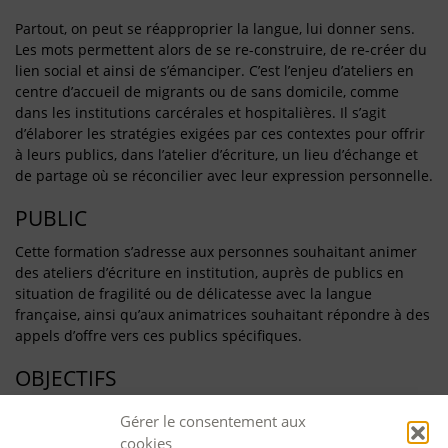
Partout, on peut se réapproprier la langue, lui donner sens.
Les mots permettent alors de se re-construire, de re-créer du
lien social et ainsi de s’émanciper. C’est l’enjeu d’ateliers en
centre d’accueil de migrants ou de sans domicile, comme
dans les institutions carcérales et hospitalières. Il s’agit
d’élaborer les stratégies exigées par ces contextes pour offrir
à leurs publics, dans l’atelier d’écriture, un lieu d’échange et
de partage où se réconcilier avec leur expression personnelle.
PUBLIC
Cette formation s’adresse aux personnes souhaitant animer
des ateliers d’écriture en institution, auprès de publics en
situation de fragilité ou de délicatesse avec la langue
française, ainsi qu’aux animatrices souhaitant répondre à des
appels d’offre vers ces publics spécifiques.
OBJECTIFS
Approfondir les savoir-faire humains qui permettent
Gérer le consentement aux
d’adopter une posture adéquate
cookies