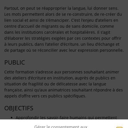
Partout, on peut se réapproprier la langue, lui donner sens.
Les mots permettent alors de se re-construire, de re-créer du
lien social et ainsi de s’émanciper. C’est l’enjeu d’ateliers en
centre d’accueil de migrants ou de sans domicile, comme
dans les institutions carcérales et hospitalières. Il s’agit
d’élaborer les stratégies exigées par ces contextes pour offrir
à leurs publics, dans l’atelier d’écriture, un lieu d’échange et
de partage où se réconcilier avec leur expression personnelle.
PUBLIC
Cette formation s’adresse aux personnes souhaitant animer
des ateliers d’écriture en institution, auprès de publics en
situation de fragilité ou de délicatesse avec la langue
française, ainsi qu’aux animatrices souhaitant répondre à des
appels d’offre vers ces publics spécifiques.
OBJECTIFS
Approfondir les savoir-faire humains qui permettent
d’adopter une posture adéquate
Gérer le consentement aux