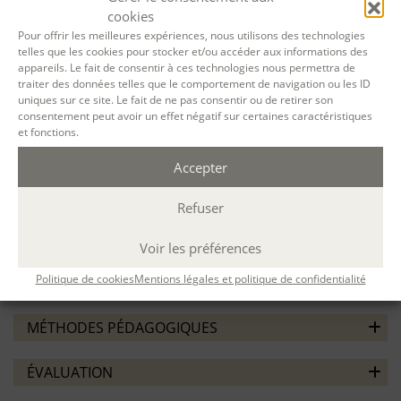
Repérer les conditions de contexte et de cadre qui
cookies
aident à l’émergence d’un travail d’écriture, quelles que
Pour offrir les meilleures expériences, nous utilisons des technologies
soient les difficultés des participants
telles que les cookies pour stocker et/ou accéder aux informations des
Concevoir des dispositifs adaptés et des stratégies
appareils. Le fait de consentir à ces technologies nous permettra de
adéquates pour animer des ateliers avec des détenus,
traiter des données telles que le comportement de navigation ou les ID
psychotiques, sans domicile…
uniques sur ce site. Le fait de ne pas consentir ou de retirer son
consentement peut avoir un effet négatif sur certaines caractéristiques
Conduire des ateliers en collaboration avec l’équipe
et fonctions.
institutionnelle
Élaborer un projet d’intervention en lien avec son projet
Accepter
professionnel
Refuser
PRÉREQUIS / ORIENTATION
Avoir suivi
la formation à l’animation d’ateliers d’écriture.
Voir les préférences
Politique de cookies
Mentions légales et politique de confidentialité
CONTENU
MÉTHODES PÉDAGOGIQUES
ÉVALUATION