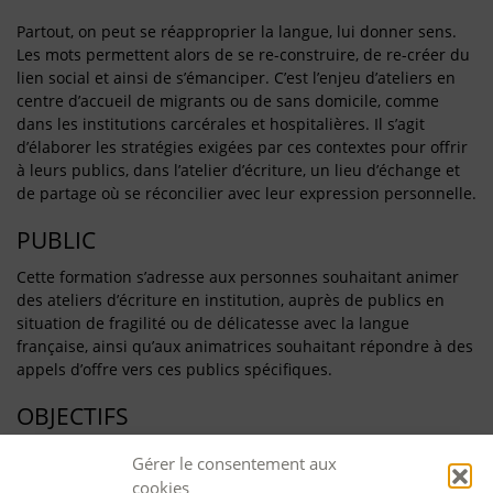
Partout, on peut se réapproprier la langue, lui donner sens.
Les mots permettent alors de se re-construire, de re-créer du
lien social et ainsi de s’émanciper. C’est l’enjeu d’ateliers en
centre d’accueil de migrants ou de sans domicile, comme
dans les institutions carcérales et hospitalières. Il s’agit
d’élaborer les stratégies exigées par ces contextes pour offrir
à leurs publics, dans l’atelier d’écriture, un lieu d’échange et
de partage où se réconcilier avec leur expression personnelle.
PUBLIC
Cette formation s’adresse aux personnes souhaitant animer
des ateliers d’écriture en institution, auprès de publics en
situation de fragilité ou de délicatesse avec la langue
française, ainsi qu’aux animatrices souhaitant répondre à des
appels d’offre vers ces publics spécifiques.
OBJECTIFS
Approfondir les savoir-faire humains qui permettent
Gérer le consentement aux
d’adopter une posture adéquate
cookies