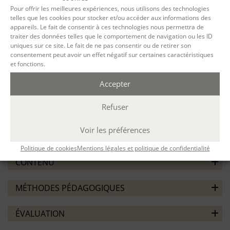
Repérer les conditions de contexte et de cadre qui
Pour offrir les meilleures expériences, nous utilisons des technologies
aident à l’émergence d’un travail d’écriture, quelles que
telles que les cookies pour stocker et/ou accéder aux informations des
soient les difficultés des participants
appareils. Le fait de consentir à ces technologies nous permettra de
Concevoir des dispositifs adaptés et des stratégies
traiter des données telles que le comportement de navigation ou les ID
uniques sur ce site. Le fait de ne pas consentir ou de retirer son
adéquates pour animer des ateliers avec des détenus,
consentement peut avoir un effet négatif sur certaines caractéristiques
psychotiques, sans domicile…
et fonctions.
Conduire des ateliers en collaboration avec l’équipe
institutionnelle
Accepter
Élaborer un projet d’intervention en lien avec son projet
professionnel
Refuser
PRÉREQUIS / ORIENTATION
Voir les préférences
Avoir suivi
la formation à l’animation d’ateliers d’écriture.
Politique de cookies
Mentions légales et politique de confidentialité
CONTENU
MÉTHODES PÉDAGOGIQUES
ÉVALUATION