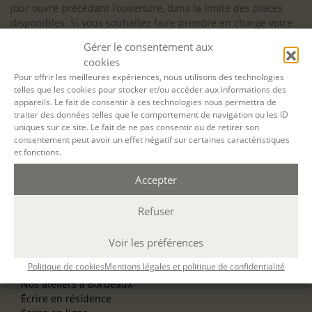
jour ouvré précédant l’ouverture, dans la limite des places
disponibles. Si vous souhaitez faire prendre en charge votre
formation (Afdas, France Travail…), la demande d’inscription
Gérer le consentement aux
est à effectuer au plus tard un mois avant le début de la
cookies
formation.
Pour offrir les meilleures expériences, nous utilisons des technologies
telles que les cookies pour stocker et/ou accéder aux informations des
NOS ATELIERS
appareils. Le fait de consentir à ces technologies nous permettra de
Découverte
traiter des données telles que le comportement de navigation ou les ID
L’école d’écriture
uniques sur ce site. Le fait de ne pas consentir ou de retirer son
La fabrique du manuscrit
consentement peut avoir un effet négatif sur certaines caractéristiques
Les stages pour artistes-auteurs
et fonctions.
Se former à la biographie
Se former à l’animation
Accepter
Refuser
NOS SERVICES
OFFRIR UN ATELIER
NOS VILLES
Voir les préférences
Nos ateliers à Paris
Politique de cookies
Mentions légales et politique de confidentialité
Nos ateliers à Lyon
Nos ateliers à Bordeaux
Écrire en résidence