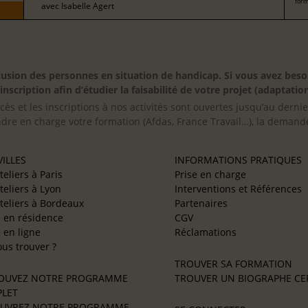
form
avec
Isabelle Agert
inclusion des personnes en situation de handicap. Si vous avez 
scription afin d’étudier la faisabilité de votre projet (adaptation
cès et les inscriptions à nos activités sont ouvertes jusqu’au derni
ndre en charge votre formation (Afdas, France Travail…), la demande
ILLES
INFORMATIONS PRATIQUES
teliers à Paris
Prise en charge
teliers à Lyon
Interventions et Références
teliers à Bordeaux
Partenaires
e en résidence
CGV
e en ligne
Réclamations
us trouver ?
TROUVER SA FORMATION
OUVEZ NOTRE PROGRAMME
TROUVER UN BIOGRAPHE CER
LET
UVREZ NOTRE PROGRAMME