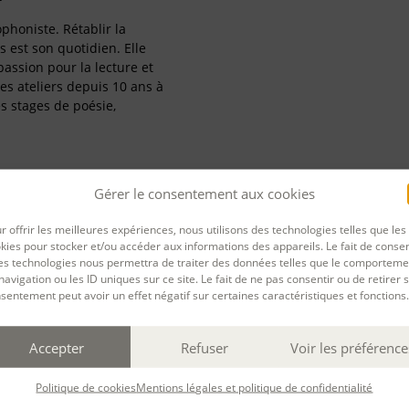
phoniste. Rétablir la
 est son quotidien. Elle
assion pour la lecture et
es ateliers depuis 10 ans à
s stages de poésie,
Gérer le consentement aux cookies
r offrir les meilleures expériences, nous utilisons des technologies telles que les
kies pour stocker et/ou accéder aux informations des appareils. Le fait de consen
PARTAGER
es technologies nous permettra de traiter des données telles que le comporteme
rnière mise à jour : 13/02/2025
navigation ou les ID uniques sur ce site. Le fait de ne pas consentir ou de retirer 
sentement peut avoir un effet négatif sur certaines caractéristiques et fonctions.
Accepter
Refuser
Voir les préférence
Politique de cookies
Mentions légales et politique de confidentialité