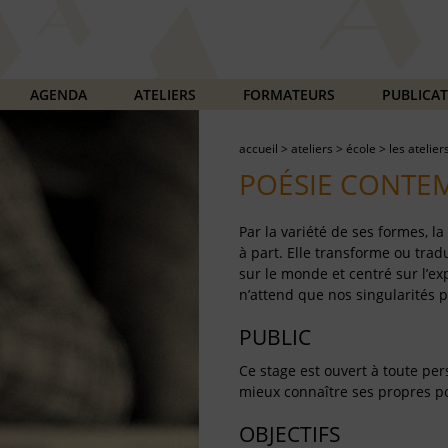
AGENDA
ATELIERS
FORMATEURS
PUBLICA
accueil
>
ateliers
>
école
>
les atelier
POÉSIE CONTEM
Par la variété de ses formes, l
à part. Elle transforme ou tradu
sur le monde et centré sur l’exp
n’attend que nos singularités 
PUBLIC
Ce stage est ouvert à toute pe
mieux connaître ses propres pos
OBJECTIFS