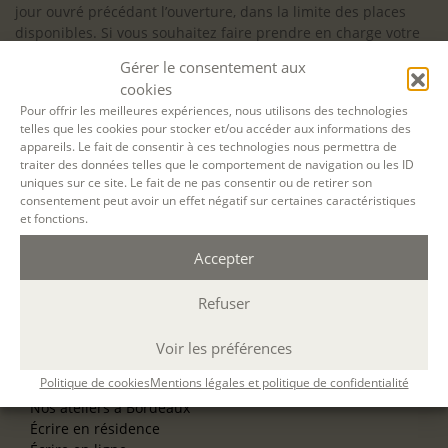
jour ouvré précédant l’ouverture, dans la limite des places
disponibles. Si vous souhaitez faire prendre en charge votre
formation (Afdas, France Travail…), la demande d’inscription
Gérer le consentement aux
est à effectuer au plus tard un mois avant le début de la
cookies
formation.
Pour offrir les meilleures expériences, nous utilisons des technologies
telles que les cookies pour stocker et/ou accéder aux informations des
NOS ATELIERS
appareils. Le fait de consentir à ces technologies nous permettra de
Découverte
traiter des données telles que le comportement de navigation ou les ID
L’école d’écriture
uniques sur ce site. Le fait de ne pas consentir ou de retirer son
La fabrique du manuscrit
consentement peut avoir un effet négatif sur certaines caractéristiques
Les stages pour artistes-auteurs
et fonctions.
Se former à la biographie
Se former à l’animation
Accepter
Refuser
NOS SERVICES
OFFRIR UN ATELIER
NOS VILLES
Voir les préférences
Nos ateliers à Paris
Politique de cookies
Mentions légales et politique de confidentialité
Nos ateliers à Lyon
Nos ateliers à Bordeaux
Écrire en résidence