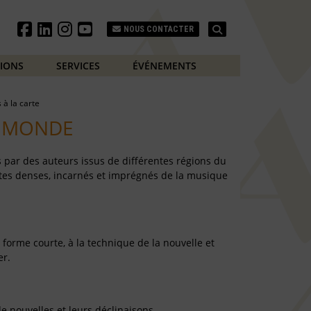
Search
NOUS CONTACTER
TIONS
SERVICES
ÉVÉNEMENTS
s à la carte
U MONDE
s par des auteurs issus de différentes régions du
tes denses, incarnés et imprégnés de la musique
a forme courte, à la technique de la nouvelle et
er.
de nouvelles et leurs déclinaisons