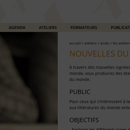
AGENDA
ATELIERS
FORMATEURS
PUBLICA
accueil
>
ateliers
>
école
>
les atelier
NOUVELLES D
À travers des nouvelles signée
monde, vous produirez des tex
du monde.
PUBLIC
Pour ceux qui s’intéressent à l
aux littératures du monde enti
OBJECTIFS
- Explorer les différents types 