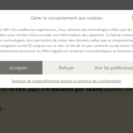
Gérer le consentement aux cookies
r offrir les meilleures expériences, nous utilisons des technologies telles que les
kies pour stocker et/ou accéder aux informations des appareils. Le fait de consen
PARTAGER
es technologies nous permettra de traiter des données telles que le comporteme
rnière mise à jour : 31/03/2026
navigation ou les ID uniques sur ce site. Le fait de ne pas consentir ou de retirer 
sentement peut avoir un effet négatif sur certaines caractéristiques et fonctions.
Accepter
Refuser
Voir les préférence
Politique de cookies
Mentions légales et politique de confidentialité
au
10 Fév. 2027
à
A distance
par Teams
(Durée : 15 
é :