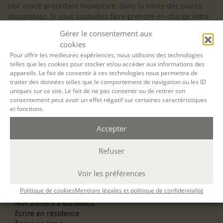
jour ouvré précédant l’ouverture, dans la limite des places
disponibles. Si vous souhaitez faire prendre en charge votre
formation (Afdas, France Travail…), la demande d’inscription
Gérer le consentement aux
est à effectuer au plus tard un mois avant le début de la
cookies
formation.
Pour offrir les meilleures expériences, nous utilisons des technologies
telles que les cookies pour stocker et/ou accéder aux informations des
NOS ATELIERS
appareils. Le fait de consentir à ces technologies nous permettra de
Découverte
traiter des données telles que le comportement de navigation ou les ID
L’école d’écriture
uniques sur ce site. Le fait de ne pas consentir ou de retirer son
La fabrique du manuscrit
consentement peut avoir un effet négatif sur certaines caractéristiques
Les stages pour artistes-auteurs
et fonctions.
Se former à la biographie
Se former à l’animation
Accepter
Refuser
NOS SERVICES
OFFRIR UN ATELIER
NOS VILLES
Voir les préférences
Nos ateliers à Paris
Politique de cookies
Mentions légales et politique de confidentialité
Nos ateliers à Lyon
Nos ateliers à Bordeaux
Écrire en résidence