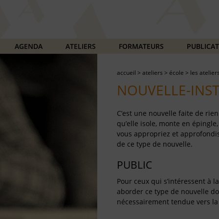
AGENDA
ATELIERS
FORMATEURS
PUBLICA
accueil
>
ateliers
>
école
>
les atelier
NOUVELLE-INS
C’est une nouvelle faite de ri
qu’elle isole, monte en épingle
vous appropriez et approfondis
de ce type de nouvelle.
PUBLIC
Pour ceux qui s’intéressent à la
aborder ce type de nouvelle don
nécessairement tendue vers la