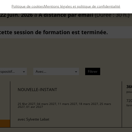
Politique de cookies
Mentions légales et politique de confidentialité
22 Juin. 2026
à
A distance
par email
(Durée : 30 h.)
 cette session de formation est terminée.
Filtrer
36
NOUVELLE-INSTANT
pour
720
25 févr 2027, 04 mars 2027, 11 mars 2027, 18 mars 2027, 25 mars
form
2027, 01 avr 2027
avec
Sylvette Labat