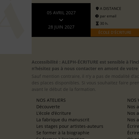
A DISTANCE
05 AVRIL 2027
par email
30 h.
28 JUIN 2027
ÉCOLE D'ÉCRITURE
Accessibilité : ALEPH-ÉCRITURE est sensible à l’
n’hésitez pas à nous contacter en amont de votre in
Sauf mention contraire, il n’y a pas de modalité d’ac
des places disponibles. Si vous souhaitez faire pre
avant le début de la formation.
NOS ATELIERS
NOS V
Découverte
Nos a
L’école d’écriture
Nos a
La fabrique du manuscrit
Nos a
Les stages pour artistes-auteurs
Écrir
Se former à la biographie
Écrir