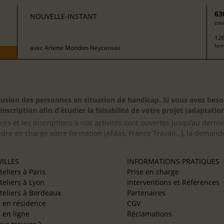
63
NOUVELLE-INSTANT
pour
126
form
avec
Arlette Mondon-Neycensas
inclusion des personnes en situation de handicap. Si vous avez 
scription afin d’étudier la faisabilité de votre projet (adaptation
cès et les inscriptions à nos activités sont ouvertes jusqu’au derni
ndre en charge votre formation (Afdas, France Travail…), la demande
ILLES
INFORMATIONS PRATIQUES
teliers à Paris
Prise en charge
teliers à Lyon
Interventions et Références
teliers à Bordeaux
Partenaires
e en résidence
CGV
e en ligne
Réclamations