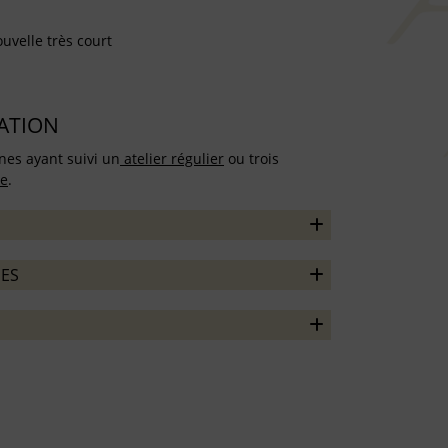
uvelle très court
TATION
nes ayant suivi un
atelier régulier
ou trois
re
.
ES