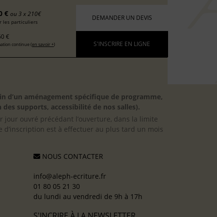
0 €
ou 3 x 210€
DEMANDER UN DEVIS
 les particuliers
0 €
S'INSCRIRE EN LIGNE
ation continue (
en savoir +
)
besoin d’un aménagement spécifique de programme,
 des supports, accessibilité de nos salles).
er jour ouvré précédant l’ouverture, dans la limite
 d’inscription est à effectuer au plus tard un mois
NOUS CONTACTER
info@aleph-ecriture.fr
01 80 05 21 30
du lundi au vendredi de 9h à 17h
S'INCRIRE À LA NEWSLETTER