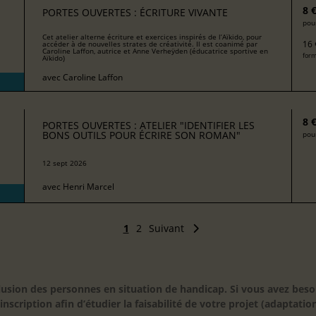
8 
PORTES OUVERTES : ÉCRITURE VIVANTE
pour
Cet atelier alterne écriture et exercices inspirés de l’Aïkido, pour
16 
accéder à de nouvelles strates de créativité. Il est coanimé par
Caroline Laffon, autrice et Anne Verheÿden (éducatrice sportive en
form
Aïkido)
avec
Caroline Laffon
8 
PORTES OUVERTES : ATELIER "IDENTIFIER LES
BONS OUTILS POUR ÉCRIRE SON ROMAN"
pour
12 sept 2026
avec
Henri Marcel
1
2
Suivant
inclusion des personnes en situation de handicap. Si vous avez 
scription afin d’étudier la faisabilité de votre projet (adaptation