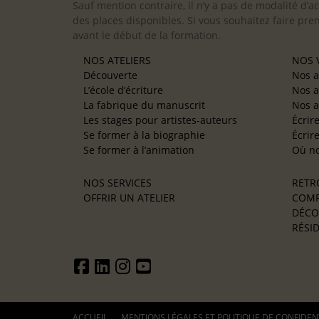
Sauf mention contraire, il n’y a pas de modalité d’ac
des places disponibles. Si vous souhaitez faire pre
avant le début de la formation.
NOS ATELIERS
NOS V
Découverte
Nos a
L’école d’écriture
Nos a
La fabrique du manuscrit
Nos a
Les stages pour artistes-auteurs
Écrir
Se former à la biographie
Écrir
Se former à l’animation
Où no
NOS SERVICES
RETR
OFFRIR UN ATELIER
COMP
DÉCO
RÉSID
ACCUEIL
MENTIONS LÉGALES ET POLITIQUE DE CONFIDEN