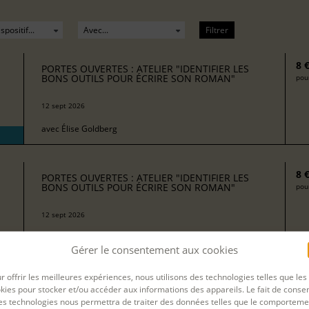
Filtrer
8 
PORTES OUVERTES : ATELIER "IDENTIFIER LES
BONS OUTILS POUR ÉCRIRE SON ROMAN"
pour
12 sept 2026
avec
Élise Goldberg
8 
PORTES OUVERTES : ATELIER "IDENTIFIER LES
BONS OUTILS POUR ÉCRIRE SON ROMAN"
pour
12 sept 2026
avec
Marie Boulic
Gérer le consentement aux cookies
r offrir les meilleures expériences, nous utilisons des technologies telles que les
8 
PORTES OUVERTES : ATELIER "SE LANCER DANS
kies pour stocker et/ou accéder aux informations des appareils. Le fait de consen
L'ÉCRITURE DE NOUVELLES"
pour
es technologies nous permettra de traiter des données telles que le comporteme