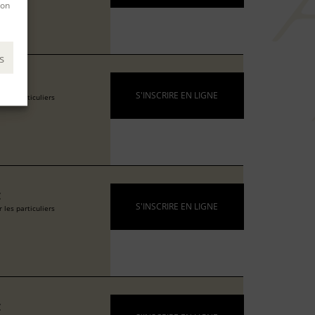
son
s
€
S'INSCRIRE EN LIGNE
 les particuliers
€
S'INSCRIRE EN LIGNE
 les particuliers
€