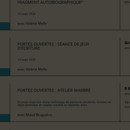
FRAGMENT AUTOBIOGRAPHIQUE"
pour
12 sept 2026
avec
Valérie Mello
Gr
PORTES OUVERTES : SÉANCE DE JEUX
D'ÉCRITURE
pour
12 sept 2026
avec
Valérie Mello
8 
PORTES OUVERTES : ATELIER MARBRÉ
pour
16 
En vous inspirant d'une technique de peinture ancienne, écrivez un
objet poétique en papier marbré et repartez avec.
form
avec
Maud Bruguière