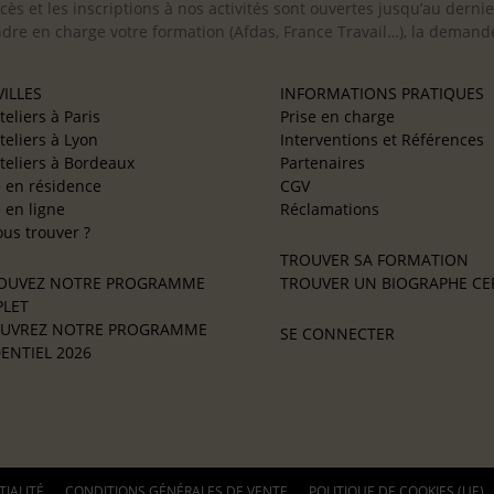
cès et les inscriptions à nos activités sont ouvertes jusqu’au derni
ndre en charge votre formation (Afdas, France Travail…), la demande
ILLES
INFORMATIONS PRATIQUES
teliers à Paris
Prise en charge
teliers à Lyon
Interventions et Références
teliers à Bordeaux
Partenaires
e en résidence
CGV
e en ligne
Réclamations
us trouver ?
TROUVER SA FORMATION
OUVEZ NOTRE PROGRAMME
TROUVER UN BIOGRAPHE CER
LET
UVREZ NOTRE PROGRAMME
SE CONNECTER
ENTIEL 2026
TIALITÉ
CONDITIONS GÉNÉRALES DE VENTE
POLITIQUE DE COOKIES (UE)