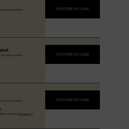
€
S'INSCRIRE EN LIGNE
 les particuliers
atuit
S'INSCRIRE EN LIGNE
 les particuliers
€
S'INSCRIRE EN LIGNE
 les particuliers
€
ation continue (
en savoir +
)