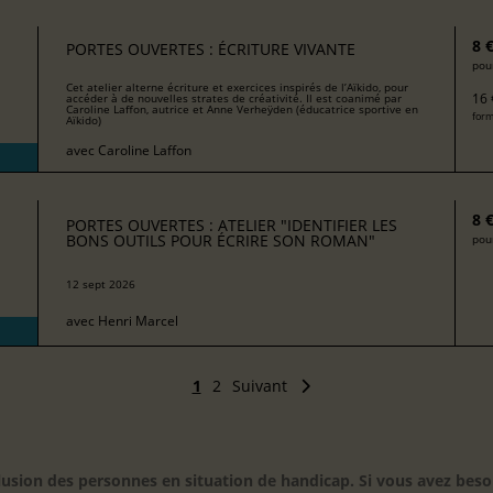
8 
PORTES OUVERTES : ÉCRITURE VIVANTE
pour
Cet atelier alterne écriture et exercices inspirés de l’Aïkido, pour
16 
accéder à de nouvelles strates de créativité. Il est coanimé par
Caroline Laffon, autrice et Anne Verheÿden (éducatrice sportive en
form
Aïkido)
avec
Caroline Laffon
8 
PORTES OUVERTES : ATELIER "IDENTIFIER LES
BONS OUTILS POUR ÉCRIRE SON ROMAN"
pour
12 sept 2026
avec
Henri Marcel
1
2
Suivant
inclusion des personnes en situation de handicap. Si vous avez 