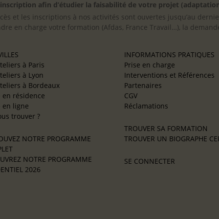
scription afin d’étudier la faisabilité de votre projet (adaptation
cès et les inscriptions à nos activités sont ouvertes jusqu’au derni
ndre en charge votre formation (Afdas, France Travail…), la demande
ILLES
INFORMATIONS PRATIQUES
teliers à Paris
Prise en charge
teliers à Lyon
Interventions et Références
teliers à Bordeaux
Partenaires
e en résidence
CGV
e en ligne
Réclamations
us trouver ?
TROUVER SA FORMATION
OUVEZ NOTRE PROGRAMME
TROUVER UN BIOGRAPHE CER
LET
UVREZ NOTRE PROGRAMME
SE CONNECTER
ENTIEL 2026