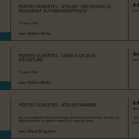
8 
PORTES OUVERTES : ATELIER "DÉCOUVRIR LE
FRAGMENT AUTOBIOGRAPHIQUE"
pour
12 sept 2026
avec
Valérie Mello
Gr
PORTES OUVERTES : SÉANCE DE JEUX
D'ÉCRITURE
pour
12 sept 2026
avec
Valérie Mello
8 
PORTES OUVERTES : ATELIER MARBRÉ
pour
16 
En vous inspirant d'une technique de peinture ancienne, écrivez un
objet poétique en papier marbré et repartez avec.
form
avec
Maud Bruguière