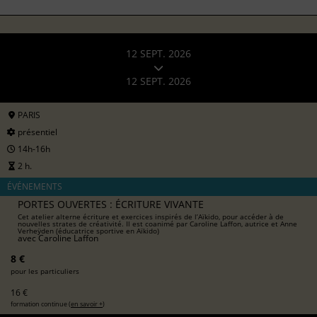
12 SEPT. 2026
12 SEPT. 2026
PARIS
présentiel
14h-16h
2 h.
ÉVÉNEMENTS
PORTES OUVERTES : ÉCRITURE VIVANTE
Cet atelier alterne écriture et exercices inspirés de l’Aïkido, pour accéder à de
nouvelles strates de créativité. Il est coanimé par Caroline Laffon, autrice et Anne
Verheÿden (éducatrice sportive en Aïkido)
avec
Caroline Laffon
8 €
pour les particuliers
16 €
formation continue (
en savoir +
)