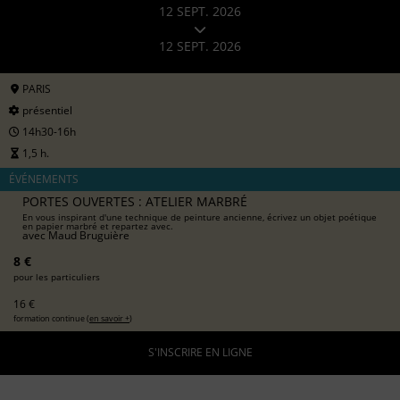
12 SEPT. 2026
12 SEPT. 2026
PARIS
présentiel
14h30-16h
1,5 h.
ÉVÉNEMENTS
PORTES OUVERTES : ATELIER MARBRÉ
En vous inspirant d'une technique de peinture ancienne, écrivez un objet poétique
en papier marbré et repartez avec.
avec
Maud Bruguière
8 €
pour les particuliers
16 €
formation continue (
en savoir +
)
S'INSCRIRE EN LIGNE