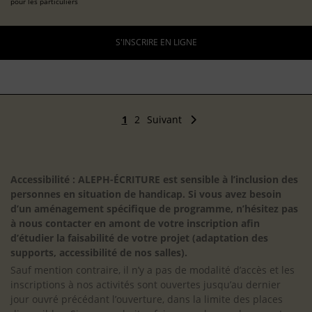
pour les particuliers
S'INSCRIRE EN LIGNE
1
2
Suivant
Accessibilité : ALEPH-ÉCRITURE est sensible à l’inclusion des
personnes en situation de handicap. Si vous avez besoin
d’un aménagement spécifique de programme, n’hésitez pas
à nous contacter en amont de votre inscription afin
d’étudier la faisabilité de votre projet (adaptation des
supports, accessibilité de nos salles).
Sauf mention contraire, il n’y a pas de modalité d’accès et les
inscriptions à nos activités sont ouvertes jusqu’au dernier
jour ouvré précédant l’ouverture, dans la limite des places