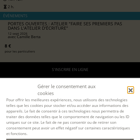
2 h.
ÉVÉNEMENTS
PORTES OUVERTES : ATELIER "FAIRE SES PREMIERS PAS
DANS L'ATELIER D'ÉCRITURE"
12 sept 2026
avec
Camille Berta
8 €
pour les particuliers
S'INSCRIRE EN LIGNE
Gérer le consentement aux
cookies
Pour offrir les meilleures expériences, nous utilisons des technologies
telles que les cookies pour stocker et/ou accéder aux informations des
appareils. Le fait de consentir à ces technologies nous permettra de
12 SEPT. 2026
traiter des données telles que le comportement de navigation ou les ID
uniques sur ce site. Le fait de ne pas consentir ou de retirer son
consentement peut avoir un effet négatif sur certaines caractéristiques
et fonctions.
PARIS