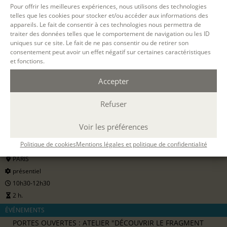
Pour offrir les meilleures expériences, nous utilisons des technologies
8 €
telles que les cookies pour stocker et/ou accéder aux informations des
pour les particuliers
appareils. Le fait de consentir à ces technologies nous permettra de
traiter des données telles que le comportement de navigation ou les ID
uniques sur ce site. Le fait de ne pas consentir ou de retirer son
S'INSCRIRE EN LIGNE
consentement peut avoir un effet négatif sur certaines caractéristiques
et fonctions.
Accepter
Refuser
12 SEPT. 2026
Voir les préférences
Politique de cookies
Mentions légales et politique de confidentialité
PARIS
présentiel
10h30-12h30
2 h.
ÉVÉNEMENTS
PORTES OUVERTES : ATELIER "DÉCOUVRIR LE FRAGMENT