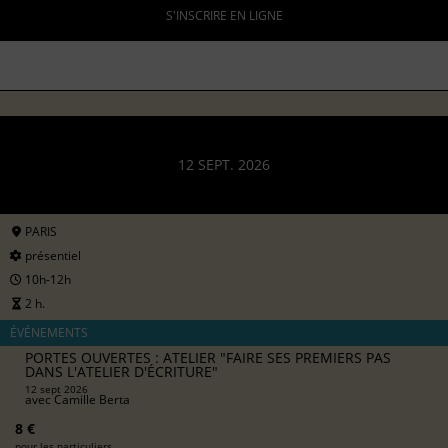
S'INSCRIRE EN LIGNE
12 SEPT. 2026
PARIS
présentiel
10h-12h
2 h.
ÉVÉNEMENTS
PORTES OUVERTES : ATELIER "FAIRE SES PREMIERS PAS
DANS L'ATELIER D'ÉCRITURE"
12 sept 2026
avec
Camille Berta
8 €
pour les particuliers