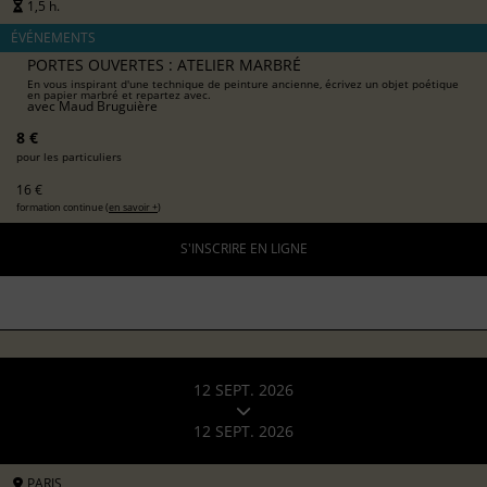
1,5 h.
ÉVÉNEMENTS
PORTES OUVERTES : ATELIER MARBRÉ
En vous inspirant d'une technique de peinture ancienne, écrivez un objet poétique
en papier marbré et repartez avec.
avec
Maud Bruguière
8 €
pour les particuliers
16 €
formation continue (
en savoir +
)
S'INSCRIRE EN LIGNE
12 SEPT. 2026
12 SEPT. 2026
PARIS