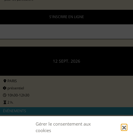
S'INSCRIRE EN LIGNE
12 SEPT. 2026
PARIS
présentiel
10h30-12h30
2 h.
ÉVÉNEMENTS
PORTES OUVERTES : ATELIER "DÉCOUVRIR LE FRAGMENT
AUTOBIOGRAPHIQUE"
Gérer le consentement aux
12 sept 2026
cookies
avec
Aline Barbier