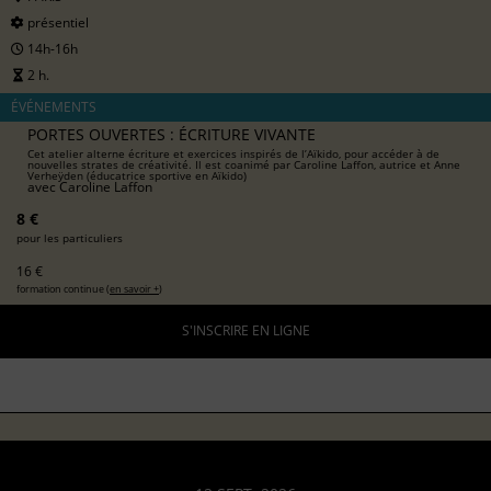
présentiel
14h-16h
2 h.
ÉVÉNEMENTS
PORTES OUVERTES : ÉCRITURE VIVANTE
Cet atelier alterne écriture et exercices inspirés de l’Aïkido, pour accéder à de
nouvelles strates de créativité. Il est coanimé par Caroline Laffon, autrice et Anne
Verheÿden (éducatrice sportive en Aïkido)
avec
Caroline Laffon
8 €
pour les particuliers
16 €
formation continue (
en savoir +
)
S'INSCRIRE EN LIGNE