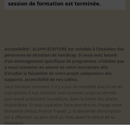
session de formation est terminée.
Accessibilité : ALEPH-ÉCRITURE est sensible à l’inclusion des
personnes en situation de handicap. Si vous avez besoin
d’un aménagement spécifique de programme, n’hésitez pas
à nous contacter en amont de votre inscription afin
d’étudier la faisabilité de votre projet (adaptation des
supports, accessibilité de nos salles).
Sauf mention contraire, il n’y a pas de modalité d’accès et les
inscriptions à nos activités sont ouvertes jusqu’au dernier
jour ouvré précédant l’ouverture, dans la limite des places
disponibles. Si vous souhaitez faire prendre en charge votre
formation (Afdas, France Travail…), la demande d’inscription
est à effectuer au plus tard un mois avant le début de la
formation.