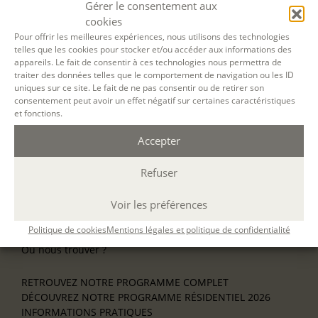
Gérer le consentement aux
NOS ATELIERS
cookies
Découverte
Pour offrir les meilleures expériences, nous utilisons des technologies
L’école d’écriture
telles que les cookies pour stocker et/ou accéder aux informations des
La fabrique du manuscrit
appareils. Le fait de consentir à ces technologies nous permettra de
Les stages pour artistes-auteurs
traiter des données telles que le comportement de navigation ou les ID
Se former à la biographie
uniques sur ce site. Le fait de ne pas consentir ou de retirer son
Se former à l’animation
consentement peut avoir un effet négatif sur certaines caractéristiques
et fonctions.
NOS SERVICES
Accepter
OFFRIR UN ATELIER
NOS VILLES
Refuser
Nos ateliers à Paris
Nos ateliers à Lyon
Voir les préférences
Nos ateliers à Bordeaux
Écrire en résidence
Politique de cookies
Mentions légales et politique de confidentialité
Écrire en ligne
Où nous trouver ?
RETROUVEZ NOTRE PROGRAMME COMPLET
DÉCOUVREZ NOTRE PROGRAMME RÉSIDENTIEL 2026
INFORMATIONS PRATIQUES