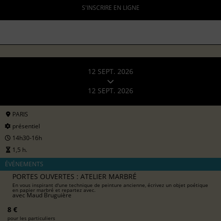
S'INSCRIRE EN LIGNE
12 SEPT. 2026
12 SEPT. 2026
PARIS
présentiel
14h30-16h
1,5 h.
ÉVÉNEMENTS
PORTES OUVERTES : ATELIER MARBRÉ
En vous inspirant d'une technique de peinture ancienne, écrivez un objet poétique
en papier marbré et repartez avec.
avec
Maud Bruguière
8 €
pour les particuliers