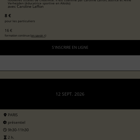
Verheÿden (éducatrice sportive en Aïkido)
avec
Caroline Laffon
8 €
pour les particuliers
16 €
formation continue (
en savoir +
)
S'INSCRIRE EN LIGNE
12 SEPT. 2026
PARIS
présentiel
9h30-11h30
2 h.