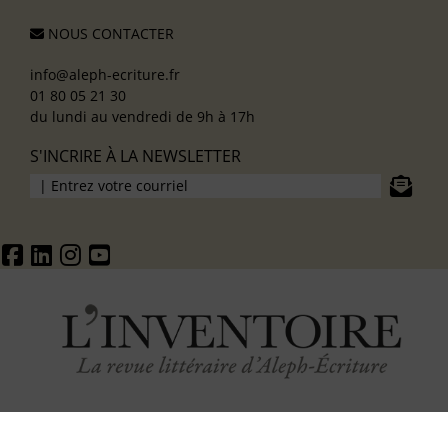
NOUS CONTACTER
info@aleph-ecriture.fr
01 80 05 21 30
du lundi au vendredi de 9h à 17h
S'INCRIRE À LA NEWSLETTER
ACCUEIL