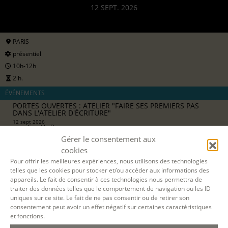
12 SEPT. 2026
PARIS
présentiel
10h-12h
2 h.
ÉVÉNEMENTS
PORTES OUVERTES : ATELIER "FAIRE SES PREMIERS PAS
DANS L'ATELIER D'ÉCRITURE"
12 sept 2026
avec
Camille Berta
Gérer le consentement aux
8 €
cookies
pour les particuliers
Pour offrir les meilleures expériences, nous utilisons des technologies
telles que les cookies pour stocker et/ou accéder aux informations des
appareils. Le fait de consentir à ces technologies nous permettra de
S'INSCRIRE EN LIGNE
traiter des données telles que le comportement de navigation ou les ID
uniques sur ce site. Le fait de ne pas consentir ou de retirer son
consentement peut avoir un effet négatif sur certaines caractéristiques
et fonctions.