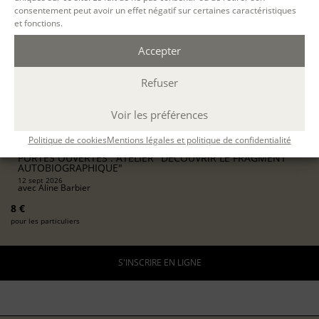
consentement peut avoir un effet négatif sur certaines caractéristiques
12 SEPT. 2026
et fonctions.
Accepter
PARIS
Refuser
présentiel
10h30-12h30
Voir les préférences
2 h.
Politique de cookies
Mentions légales et politique de confidentialité
ÉVÉNEMENTS
PORTES OUVERTES : ATELIER "DÉCOUVRIR LE FRAGMENT
AUTOBIOGRAPHIQUE"
12 sept 2026
avec
Aline Barbier
8 €
pour les particuliers
S'INSCRIRE EN LIGNE