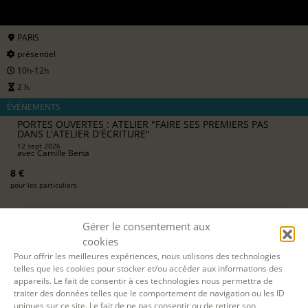
PARIS
présentiel
10h-12h
2 h.
ÉVÉNEMENTS
PORTES OUVERTES : ATELIER "FAIRE SES PREMIERS PAS
DANS L'ATELIER D'ÉCRITURE"
12 sept 2026
avec
Camille Berta
8 €
pour les particuliers
Gérer le consentement aux
S'INSCRIRE EN LIGNE
cookies
Pour offrir les meilleures expériences, nous utilisons des technologies
telles que les cookies pour stocker et/ou accéder aux informations des
appareils. Le fait de consentir à ces technologies nous permettra de
traiter des données telles que le comportement de navigation ou les ID
uniques sur ce site. Le fait de ne pas consentir ou de retirer son