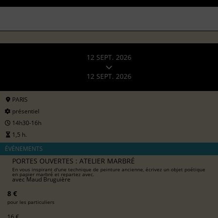
12 SEPT. 2026
12 SEPT. 2026
PARIS
présentiel
14h30-16h
1,5 h.
ÉVÉNEMENTS
PORTES OUVERTES : ATELIER MARBRÉ
En vous inspirant d'une technique de peinture ancienne, écrivez un objet poétique
en papier marbré et repartez avec.
avec
Maud Bruguière
8 €
pour les particuliers
16 €