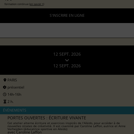
formation continue (
en savoir +
)
S'INSCRIRE EN LIGNE
12 SEPT. 2026
12 SEPT. 2026
PARIS
présentiel
14h-16h
2 h.
ÉVÉNEMENTS
PORTES OUVERTES : ÉCRITURE VIVANTE
Cet atelier alterne écriture et exercices inspirés de l’Aïkido, pour accéder à de
nouvelles strates de créativité. Il est coanimé par Caroline Laffon, autrice et Anne
Verheÿden (éducatrice sportive en Aïkido)
avec
Caroline Laffon