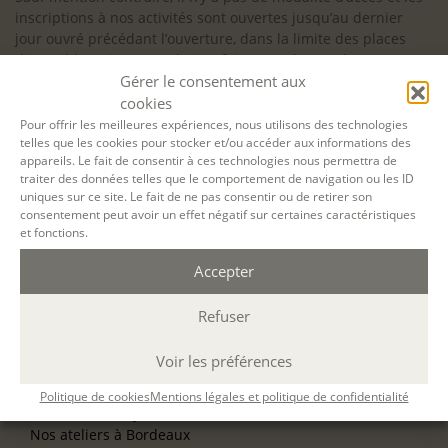
inscriptions à nos activités sont ouvertes jusqu’au dernier
jour ouvré précédant l’ouverture, dans la limite des places
disponibles. Si vous souhaitez faire prendre en charge votre
Gérer le consentement aux
formation (Afdas, France Travail…), la demande d’inscription
est à effectuer au plus tard un mois avant le début de la
cookies
formation.
Pour offrir les meilleures expériences, nous utilisons des technologies
telles que les cookies pour stocker et/ou accéder aux informations des
NOS ATELIERS
appareils. Le fait de consentir à ces technologies nous permettra de
Découverte
traiter des données telles que le comportement de navigation ou les ID
uniques sur ce site. Le fait de ne pas consentir ou de retirer son
L’école d’écriture
consentement peut avoir un effet négatif sur certaines caractéristiques
La fabrique du manuscrit
et fonctions.
Les stages pour artistes-auteurs
Se former à la biographie
Accepter
Se former à l’animation
Refuser
NOS SERVICES
OFFRIR UN ATELIER
Voir les préférences
NOS VILLES
Nos ateliers à Paris
Politique de cookies
Mentions légales et politique de confidentialité
Nos ateliers à Lyon
Nos ateliers à Bordeaux