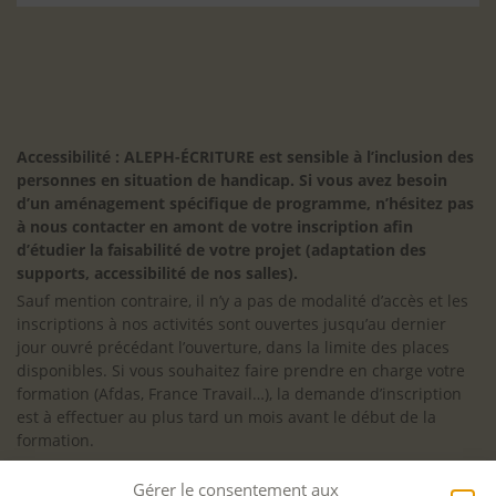
Accessibilité : ALEPH-ÉCRITURE est sensible à l’inclusion des
personnes en situation de handicap. Si vous avez besoin
d’un aménagement spécifique de programme, n’hésitez pas
à nous contacter en amont de votre inscription afin
d’étudier la faisabilité de votre projet (adaptation des
supports, accessibilité de nos salles).
Sauf mention contraire, il n’y a pas de modalité d’accès et les
inscriptions à nos activités sont ouvertes jusqu’au dernier
jour ouvré précédant l’ouverture, dans la limite des places
disponibles. Si vous souhaitez faire prendre en charge votre
formation (Afdas, France Travail…), la demande d’inscription
est à effectuer au plus tard un mois avant le début de la
formation.
NOS ATELIERS
Gérer le consentement aux