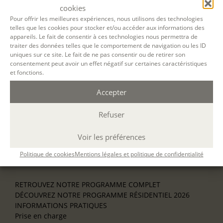
Découverte
cookies
L’école d’écriture
Pour offrir les meilleures expériences, nous utilisons des technologies
La fabrique du manuscrit
telles que les cookies pour stocker et/ou accéder aux informations des
Les stages pour artistes-auteurs
appareils. Le fait de consentir à ces technologies nous permettra de
Se former à la biographie
traiter des données telles que le comportement de navigation ou les ID
Se former à l’animation
uniques sur ce site. Le fait de ne pas consentir ou de retirer son
consentement peut avoir un effet négatif sur certaines caractéristiques
et fonctions.
NOS SERVICES
OFFRIR UN ATELIER
Accepter
NOS VILLES
Nos ateliers à Paris
Refuser
Nos ateliers à Lyon
Nos ateliers à Bordeaux
Voir les préférences
Écrire en résidence
Écrire en ligne
Politique de cookies
Mentions légales et politique de confidentialité
Où nous trouver ?
RETROUVEZ NOTRE PROGRAMME COMPLET
DÉCOUVREZ NOTRE PROGRAMME RÉSIDENTIEL 2026
INFORMATIONS PRATIQUES
Prise en charge