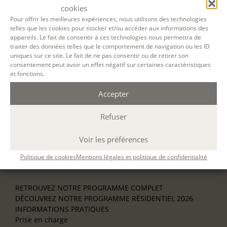
Découverte
cookies
L’école d’écriture
Pour offrir les meilleures expériences, nous utilisons des technologies
La fabrique du manuscrit
telles que les cookies pour stocker et/ou accéder aux informations des
Les stages pour artistes-auteurs
appareils. Le fait de consentir à ces technologies nous permettra de
Se former à la biographie
traiter des données telles que le comportement de navigation ou les ID
Se former à l’animation
uniques sur ce site. Le fait de ne pas consentir ou de retirer son
consentement peut avoir un effet négatif sur certaines caractéristiques
et fonctions.
NOS SERVICES
OFFRIR UN ATELIER
Accepter
NOS VILLES
Nos ateliers à Paris
Refuser
Nos ateliers à Lyon
Nos ateliers à Bordeaux
Voir les préférences
Écrire en résidence
Écrire en ligne
Politique de cookies
Mentions légales et politique de confidentialité
Où nous trouver ?
RETROUVEZ NOTRE PROGRAMME COMPLET
DÉCOUVREZ NOTRE PROGRAMME RÉSIDENTIEL 2026
INFORMATIONS PRATIQUES
Prise en charge