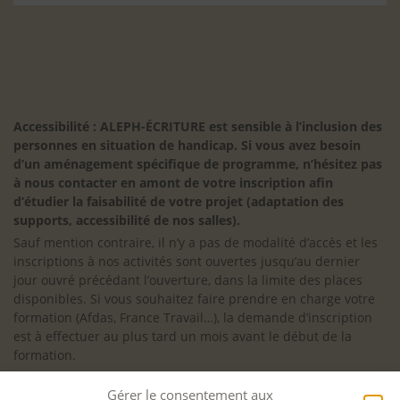
Accessibilité : ALEPH-ÉCRITURE est sensible à l’inclusion des
personnes en situation de handicap. Si vous avez besoin
d’un aménagement spécifique de programme, n’hésitez pas
à nous contacter en amont de votre inscription afin
d’étudier la faisabilité de votre projet (adaptation des
supports, accessibilité de nos salles).
Sauf mention contraire, il n’y a pas de modalité d’accès et les
inscriptions à nos activités sont ouvertes jusqu’au dernier
jour ouvré précédant l’ouverture, dans la limite des places
disponibles. Si vous souhaitez faire prendre en charge votre
formation (Afdas, France Travail…), la demande d’inscription
est à effectuer au plus tard un mois avant le début de la
formation.
NOS ATELIERS
Gérer le consentement aux