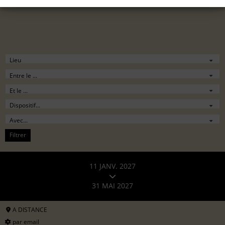
Filtrer
11 JANV. 2027
31 MAI 2027
A DISTANCE
par email