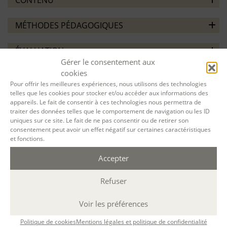
MÉTHODES PÉDAGOGIQUES
ÉVALUATION
Gérer le consentement aux
cookies
Pour offrir les meilleures expériences, nous utilisons des technologies
telles que les cookies pour stocker et/ou accéder aux informations des
appareils. Le fait de consentir à ces technologies nous permettra de
traiter des données telles que le comportement de navigation ou les ID
VOTRE SESSION :
uniques sur ce site. Le fait de ne pas consentir ou de retirer son
consentement peut avoir un effet négatif sur certaines caractéristiques
et fonctions.
Micro-roman à partir de photographies (par
Accepter
e-mail)
du
15 Nov. 2021
au
09 Mai. 2022
à
A
distance
(Durée : 60 h.)
Refuser
Désolé, la réservation en ligne pour cette
Voir les préférences
session de formation est terminée.
Politique de cookies
Mentions légales et politique de confidentialité