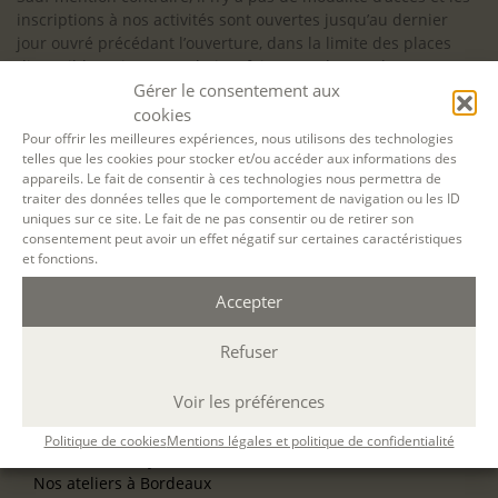
inscriptions à nos activités sont ouvertes jusqu’au dernier
jour ouvré précédant l’ouverture, dans la limite des places
disponibles. Si vous souhaitez faire prendre en charge votre
Gérer le consentement aux
formation (Afdas, France Travail…), la demande d’inscription
est à effectuer au plus tard un mois avant le début de la
cookies
formation.
Pour offrir les meilleures expériences, nous utilisons des technologies
telles que les cookies pour stocker et/ou accéder aux informations des
NOS ATELIERS
appareils. Le fait de consentir à ces technologies nous permettra de
Découverte
traiter des données telles que le comportement de navigation ou les ID
uniques sur ce site. Le fait de ne pas consentir ou de retirer son
L’école d’écriture
consentement peut avoir un effet négatif sur certaines caractéristiques
La fabrique du manuscrit
et fonctions.
Les stages pour artistes-auteurs
Se former à la biographie
Accepter
Se former à l’animation
Refuser
NOS SERVICES
OFFRIR UN ATELIER
Voir les préférences
NOS VILLES
Nos ateliers à Paris
Politique de cookies
Mentions légales et politique de confidentialité
Nos ateliers à Lyon
Nos ateliers à Bordeaux