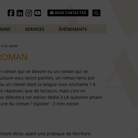
Search
NOUS CONTACTER
TIONS
SERVICES
ÉVÉNEMENTS
s à la carte
 ROMAN
n roman qui se dévore ou un roman qui se
ucture vous laisse pantois, un roman tenu par
ou un roman dont la langue vous enchante ? À
 de réponses que de lecteurs, mais c’est en
 débutera cet atelier dédié à LA question phare
ture du roman ? (Spoiler : il n’en existe
criture et/ou ayant une pratique de l’écriture