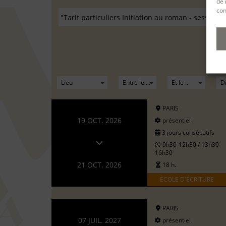
de 
con
PARIS
19 OCT. 2026
présentiel
3 jours consécutifs
9h30-12h30 / 13h30-
16h30
21 OCT. 2026
18 h.
ÉCOLE D'ÉCRITURE
PARIS
07 JUIL. 2027
présentiel