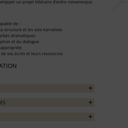
velopper un projet littéraire d’ordre romanesque.
apable de :
 structure et les voix narratives
ourbes dramatiques
iption et du dialogue
e appropriée
s de vos écrits et leurs ressources
TATION
ES