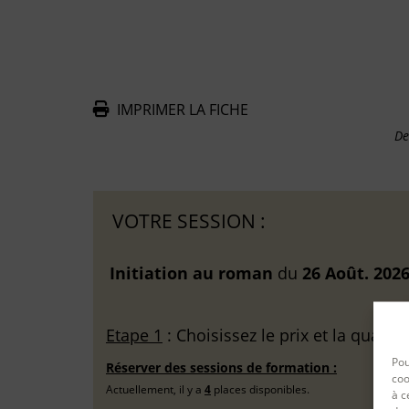
IMPRIMER LA FICHE
De
VOTRE SESSION :
Initiation au roman
du
26 Août. 202
Etape 1
: Choisissez le prix et la quantit
Pou
Réserver des sessions de formation :
coo
Actuellement, il y a
4
places disponibles.
à c