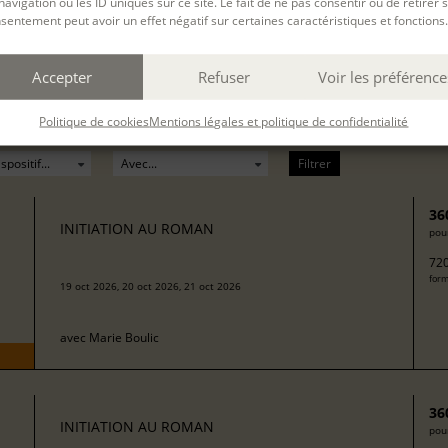
navigation ou les ID uniques sur ce site. Le fait de ne pas consentir ou de retirer 
sentement peut avoir un effet négatif sur certaines caractéristiques et fonctions.
Accepter
Refuser
Voir les préférence
Politique de cookies
Mentions légales et politique de confidentialité
Filtrer
36
INITIATION AU ROMAN
pour
720
form
19 oct 2026, 20 oct 2026, 21 oct 2026
avec
Marie Boulic
36
INITIATION AU ROMAN
pour