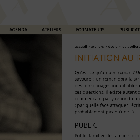
AGENDA
ATELIERS
FORMATEURS
PUBLICA
accueil
>
ateliers
>
école
>
les atelier
INITIATION AU
Qu’est-ce qu’un bon roman ? U
savoure ? Un roman dont la str
des personnages inoubliables 
ces questions, il existe autant
commençant par y répondre que
: par quelle face attaquer l’écri
probablement pas qu’une…).
PUBLIC
Public familier des ateliers d’é