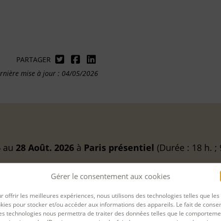
PARTAGER
rnière mise à jour : 04/05/2026
6
au
28 Août. 2026
à
Paris
présentiel
(Durée : 18 h. 
Gérer le consentement aux cookies
é :
r offrir les meilleures expériences, nous utilisons des technologies telles que les
kies pour stocker et/ou accéder aux informations des appareils. Le fait de consen
es technologies nous permettra de traiter des données telles que le comporteme