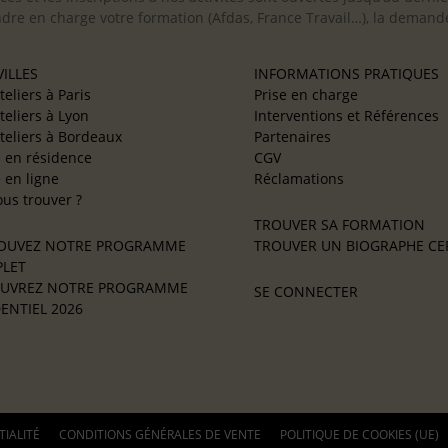
ndre en charge votre formation (Afdas, France Travail…), la demande
ILLES
INFORMATIONS PRATIQUES
teliers à Paris
Prise en charge
teliers à Lyon
Interventions et Références
teliers à Bordeaux
Partenaires
e en résidence
CGV
e en ligne
Réclamations
us trouver ?
TROUVER SA FORMATION
OUVEZ NOTRE PROGRAMME
TROUVER UN BIOGRAPHE CER
LET
UVREZ NOTRE PROGRAMME
SE CONNECTER
ENTIEL 2026
TIALITÉ
CONDITIONS GÉNÉRALES DE VENTE
POLITIQUE DE COOKIES (UE)