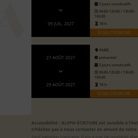
3 jours consécutifs
9h30-12h30 / 13h30-
16h30
09 JUIL. 2027
18 h.
ÉCOLE D'ÉCRITURE
PARIS
27 AOÛT 2027
présentiel
3 jours consécutifs
9h30-12h30 / 13h30-
16h30
29 AOÛT 2027
18 h.
ÉCOLE D'ÉCRITURE
Accessibilité : ALEPH-ÉCRITURE est sensible à l’
n’hésitez pas à nous contacter en amont de votre in
Sauf mention contraire, il n’y a pas de modalité d’ac