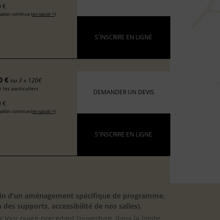
 €
ation continue (
en savoir +
)
S'INSCRIRE EN LIGNE
0 €
ou 3 x 120€
 les particuliers
DEMANDER UN DEVIS
 €
ation continue (
en savoir +
)
S'INSCRIRE EN LIGNE
besoin d’un aménagement spécifique de programme,
 des supports, accessibilité de nos salles).
er jour ouvré précédant l’ouverture, dans la limite