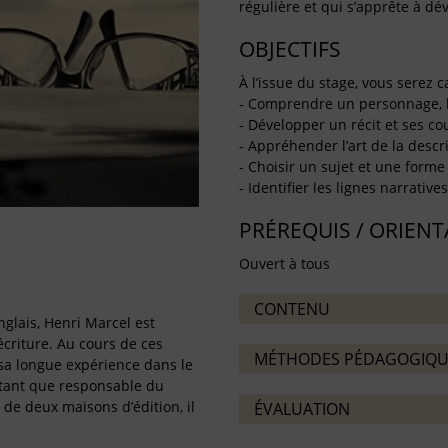
régulière et qui s’apprête à dé
OBJECTIFS
À l’issue du stage, vous serez c
- Comprendre un personnage, la
- Développer un récit et ses c
- Appréhender l’art de la descr
- Choisir un sujet et une form
- Identifier les lignes narrative
PRÉREQUIS / ORIEN
Ouvert à tous
CONTENU
nglais, Henri Marcel est
écriture. Au cours de ces
MÉTHODES PÉDAGOGIQU
t sa longue expérience dans le
 tant que responsable du
 de deux maisons d’édition, il
ÉVALUATION