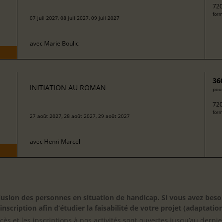
720
form
07 juil 2027, 08 juil 2027, 09 juil 2027
avec
Marie Boulic
36
INITIATION AU ROMAN
pour
720
form
27 août 2027, 28 août 2027, 29 août 2027
avec
Henri Marcel
inclusion des personnes en situation de handicap. Si vous avez 
scription afin d’étudier la faisabilité de votre projet (adaptation
cès et les inscriptions à nos activités sont ouvertes jusqu’au derni