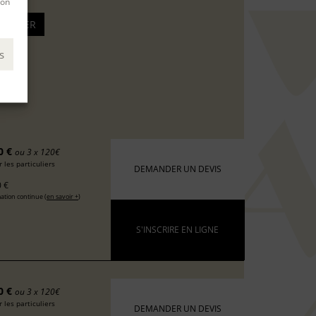
son
s
0 €
ou 3 x 120€
 les particuliers
DEMANDER UN DEVIS
 €
ation continue (
en savoir +
)
S'INSCRIRE EN LIGNE
0 €
ou 3 x 120€
 les particuliers
DEMANDER UN DEVIS