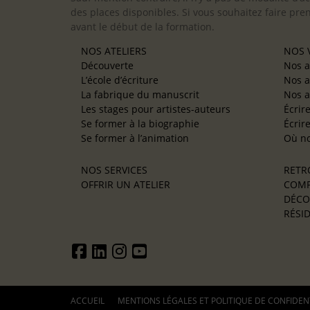
des places disponibles. Si vous souhaitez faire pre
avant le début de la formation.
NOS ATELIERS
NOS V
Découverte
Nos a
L’école d’écriture
Nos a
La fabrique du manuscrit
Nos a
Les stages pour artistes-auteurs
Écrir
Se former à la biographie
Écrir
Se former à l’animation
Où no
NOS SERVICES
RETR
OFFRIR UN ATELIER
COMP
DÉCO
RÉSID
ACCUEIL
MENTIONS LÉGALES ET POLITIQUE DE CONFIDEN