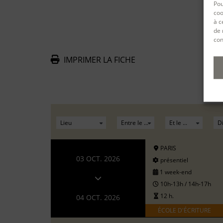
Pou
coo
à c
de 
con
IMPRIMER LA FICHE
De
PARIS
03 OCT. 2026
présentiel
1 week-end
10h-13h / 14h-17h
12 h.
04 OCT. 2026
ÉCOLE D'ÉCRITURE