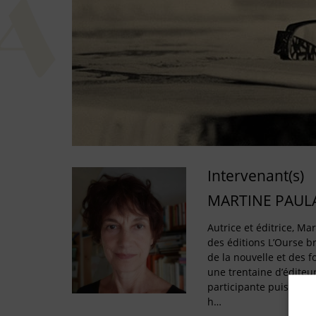
Intervenant(s)
MARTINE PAUL
Autrice et éditrice, Ma
des éditions L’Ourse 
de la nouvelle et des 
une trentaine d’éditeur
participante puis juré
h…