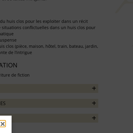
s du huis clos pour les exploiter dans un récit
situations conflictuelles dans un huis clos pour
matique
suspense
is clos (pièce, maison, hôtel, train, bateau, jardin,
nte de l’intrigue
TATION
iture de fiction
ES