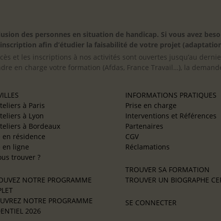
inclusion des personnes en situation de handicap. Si vous avez 
scription afin d’étudier la faisabilité de votre projet (adaptation
cès et les inscriptions à nos activités sont ouvertes jusqu’au derni
ndre en charge votre formation (Afdas, France Travail…), la demande
ILLES
INFORMATIONS PRATIQUES
teliers à Paris
Prise en charge
teliers à Lyon
Interventions et Références
teliers à Bordeaux
Partenaires
e en résidence
CGV
e en ligne
Réclamations
us trouver ?
TROUVER SA FORMATION
OUVEZ NOTRE PROGRAMME
TROUVER UN BIOGRAPHE CER
LET
UVREZ NOTRE PROGRAMME
SE CONNECTER
ENTIEL 2026