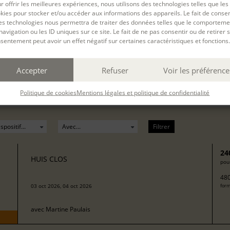
r offrir les meilleures expériences, nous utilisons des technologies telles que les
kies pour stocker et/ou accéder aux informations des appareils. Le fait de consen
es technologies nous permettra de traiter des données telles que le comporteme
navigation ou les ID uniques sur ce site. Le fait de ne pas consentir ou de retirer 
sentement peut avoir un effet négatif sur certaines caractéristiques et fonctions.
PARTAGER
Accepter
Refuser
Voir les préférence
rnière mise à jour : 03/07/2025
Politique de cookies
Mentions légales et politique de confidentialité
Filtrer
24
HUIS CLOS
pour
480
03 oct 2026, 04 oct 2026
form
avec
Martine Paulais