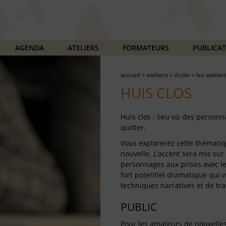
AGENDA
ATELIERS
FORMATEURS
PUBLICA
accueil
>
ateliers
>
école
>
les atelier
HUIS CLOS
Huis clos : lieu où des personn
quitter.
Vous explorerez cette thématiqu
nouvelle. L’accent sera mis sur
personnages aux prises avec l
fort potentiel dramatique qui 
techniques narratives et de trav
PUBLIC
Pour les amateurs de nouvelles 