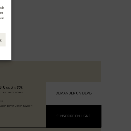
tir
nt
son
s
0 €
ou 3 x 80€
 les particuliers
DEMANDER UN DEVIS
 €
ation continue (
en savoir +
)
S'INSCRIRE EN LIGNE