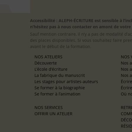
Accessibilité : ALEPH-ÉCRITURE est sensible à l’
n’hésitez pas à nous contacter en amont de votre in
Sauf mention contraire, il n’y a pas de modalité d’ac
des places disponibles. Si vous souhaitez faire pre
avant le début de la formation.
NOS ATELIERS
NOS V
Découverte
Nos a
L’école d’écriture
Nos a
La fabrique du manuscrit
Nos a
Les stages pour artistes-auteurs
Écrir
Se former à la biographie
Écrir
Se former à l’animation
Où no
NOS SERVICES
RETR
OFFRIR UN ATELIER
COMP
DÉCO
RÉSID