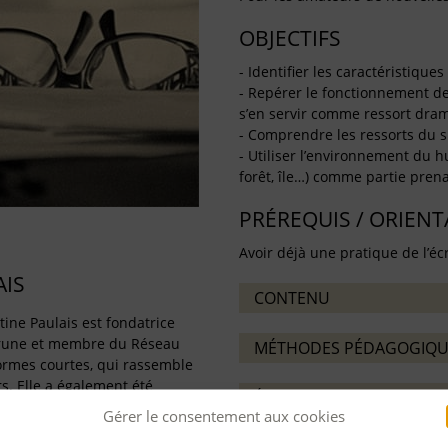
OBJECTIFS
- Identifier les caractéristique
- Repérer le fonctionnement de 
s’en servir comme ressort dra
- Comprendre les ressorts du 
- Utiliser l’environnement du hu
forêt, île…) comme partie prena
PRÉREQUIS / ORIEN
Avoir déjà une pratique de l’écr
AIS
CONTENU
rtine Paulais est fondatrice
brune et membre du Réseau
MÉTHODES PÉDAGOGIQU
formes courtes, qui rassemble
s. Elle a également été
ÉVALUATION
 du concours de nouvelles 24
Gérer le consentement aux cookies