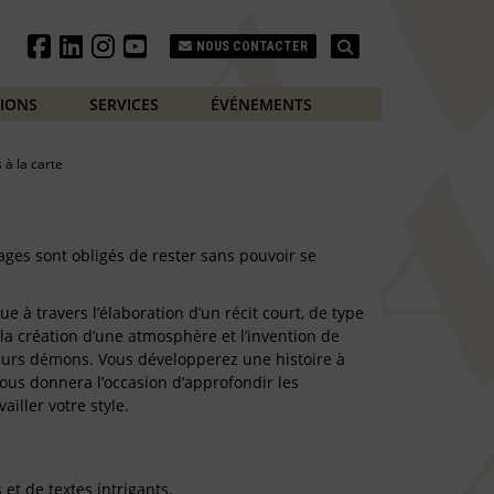
Search
NOUS CONTACTER
TIONS
SERVICES
ÉVÉNEMENTS
s à la carte
ages sont obligés de rester sans pouvoir se
e à travers l’élaboration d’un récit court, de type
 la création d’une atmosphère et l’invention de
eurs démons. Vous développerez une histoire à
vous donnera l’occasion d’approfondir les
ailler votre style.
et de textes intrigants.