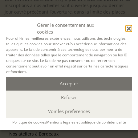
inscriptions à nos activités sont ouvertes jusqu’au dernier
jour ouvré précédant l’ouverture, dans la limite des places
disponibles. Si vous souhaitez faire prendre en charge votre
Gérer le consentement aux
formation (Afdas, France Travail…), la demande d’inscription
est à effectuer au plus tard un mois avant le début de la
cookies
formation.
Pour offrir les meilleures expériences, nous utilisons des technologies
telles que les cookies pour stocker et/ou accéder aux informations des
NOS ATELIERS
appareils. Le fait de consentir à ces technologies nous permettra de
Découverte
traiter des données telles que le comportement de navigation ou les ID
uniques sur ce site. Le fait de ne pas consentir ou de retirer son
L’école d’écriture
consentement peut avoir un effet négatif sur certaines caractéristiques
La fabrique du manuscrit
et fonctions.
Les stages pour artistes-auteurs
Se former à la biographie
Accepter
Se former à l’animation
Refuser
NOS SERVICES
OFFRIR UN ATELIER
Voir les préférences
NOS VILLES
Nos ateliers à Paris
Politique de cookies
Mentions légales et politique de confidentialité
Nos ateliers à Lyon
Nos ateliers à Bordeaux